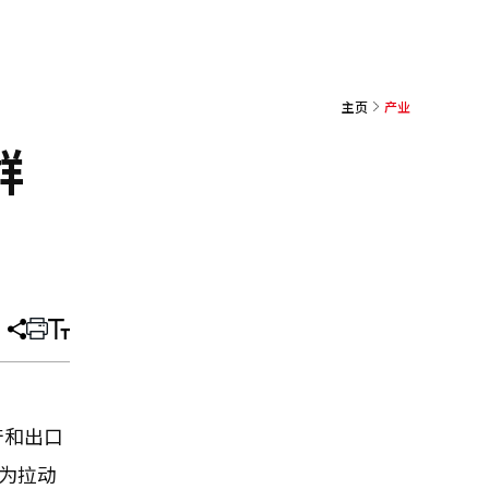
主页
产业
群
分
打
调
享
印
整
文
大
章
小
产和出口
为拉动