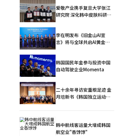
爱敬产业携手复旦大学张江
研究院 深化韩中皮肤科研合
作
李在明发布《旧金山AI宣
言》将与全球共启AI黄金时
代
韩国国民年金参与投资中国
自动驾驶企业Momenta
二十余年寻访安重根足迹 金
月培新书《韩国独立运动圣
地：向旅顺口追问历史》出
版
韩中航线客运量大增成韩国
航空业"香饽饽"