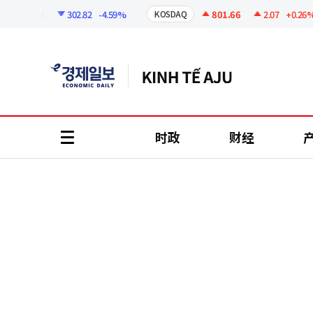
코
인
295.44
302.82
-4.59%
801.66
2.07
+0.26%
KOSDAQ
정
보
时政
财经
all
menu