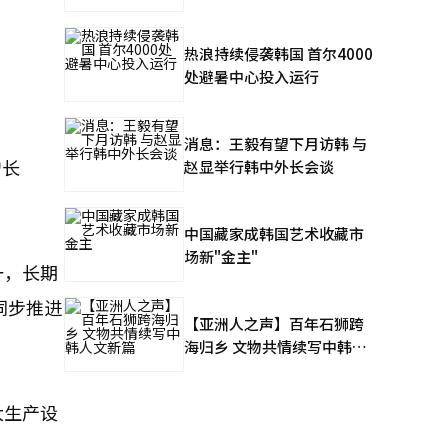
热浪持续侵袭韩国 首尔4000
处避暑中心投入运行
消息：王毅有望下月访韩 与
增长
赵显举行韩中外长会谈
中国藏家成韩国艺术收藏市
场新"金主"
一，长期
同步推进
【亚洲人之声】百年石狮跨
海归乡 文物共情续写中韩人
文新篇
大生产设
系。