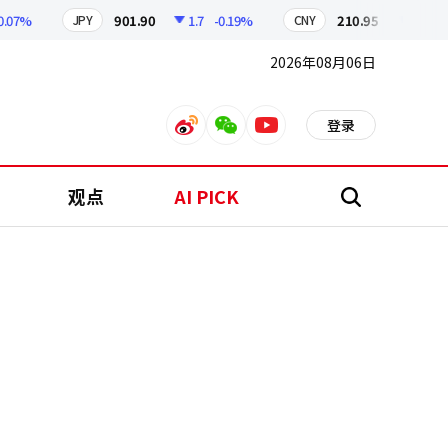
%
901.90
1.7
-0.19%
210.95
0.05
-0.02
JPY
CNY
2026年08月06日
登录
weibo
weixin
youtube
观点
AI PICK
搜
索