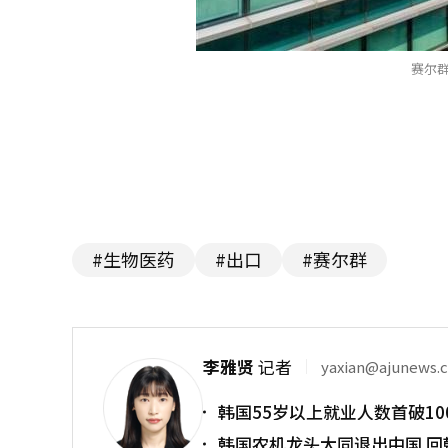
赛尔群
#生物医药
#出口
#赛尔群
李雅贤
记者
yaxian@ajunews.
韩国55岁以上就业人数首破10
韩国农机龙头大同退出中国 回