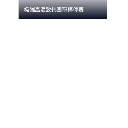
极端高温致韩国职棒停赛
首尔
个
前
一
下