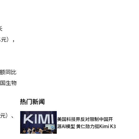
长
亿元），
口额同比
韩国生物
热门新闻
美元）、
美国科技界反对限制中国开
源AI模型 黄仁勋力挺Kimi K3