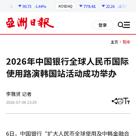
코
인
05.65
90.73
-1.44%
779.41
22.26
-2.78%
KOSDAQ
정
보
all
登录
搜
men
索
主页
现场
2026年中国银行全球人民币国际
使用路演韩国站活动成功举办
李雅贤 记者
2026-07-06 13:29
分
打
调
享
印
整
文
大
章
小
6日，中国银行“扩大人民币全球使用及中韩金融合