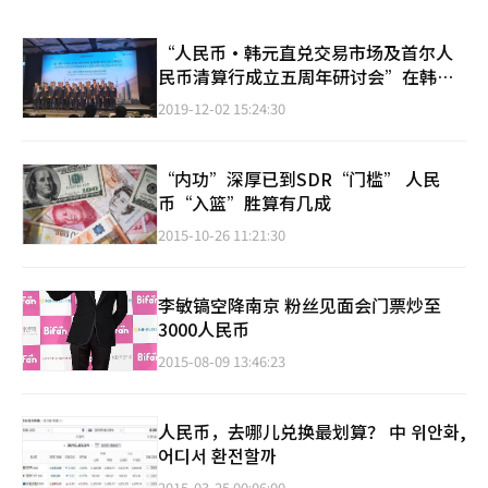
“人民币·韩元直兑交易市场及首尔人
民币清算行成立五周年研讨会”在韩举
办
2019-12-02 15:24:30
“内功”深厚已到SDR“门槛” 人民
币“入篮”胜算有几成
2015-10-26 11:21:30
李敏镐空降南京 粉丝见面会门票炒至
3000人民币
2015-08-09 13:46:23
人民币，去哪儿兑换最划算？ 中 위안화,
어디서 환전할까
2015-03-25 00:06:00