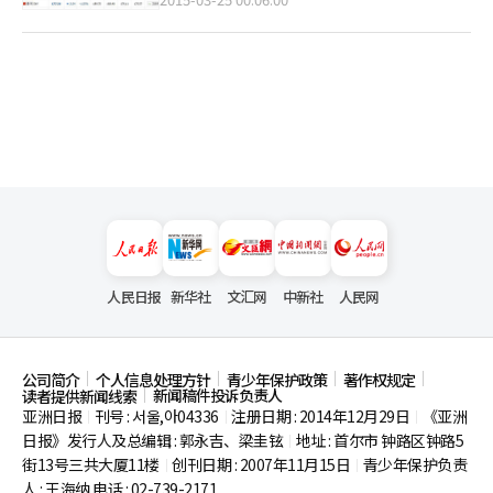
人民日报
新华社
文汇网
中新社
人民网
公司简介
个人信息处理方针
青少年保护政策
著作权规定
新闻稿件投诉负责人
读者提供新闻线索
亚洲日报
刊号 : 서울,아04336
注册日期 : 2014年12月29日
《亚洲
|
|
|
日报》发行人及总编辑 : 郭永吉、梁圭铉
地址 : 首尔市
钟路区钟路5
|
街13号三共大厦11楼
创刊日期 : 2007年11月15日
青少年保护负责
|
|
人 : 王海纳 电话 : 02-739-2171