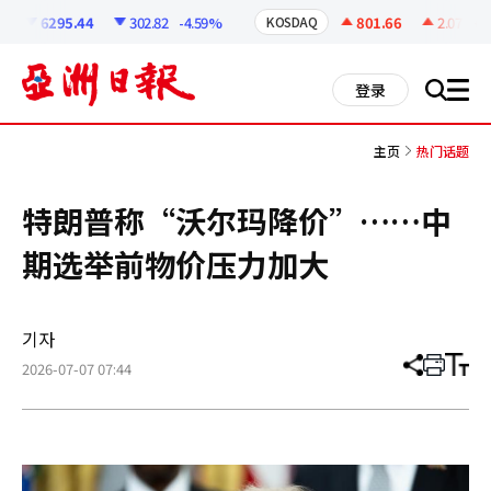
코
인
6295.44
302.82
-4.59%
801.66
2.07
+0.
KOSDAQ
정
보
all
登录
搜
men
索
主页
热门话题
特朗普称“沃尔玛降价”……中
期选举前物价压力加大
기자
2026-07-07 07:44
分
打
调
享
印
整
文
大
章
小