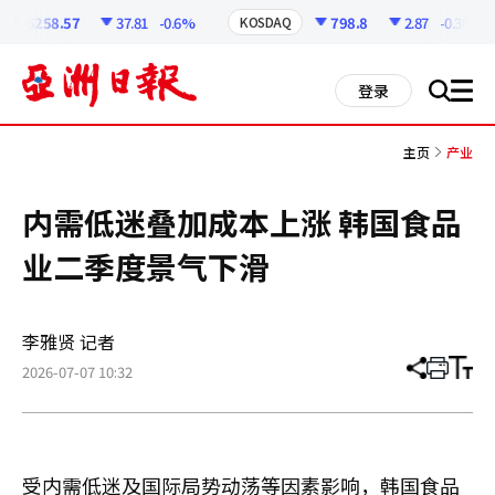
코
인
6258.57
37.81
-0.6%
798.8
2.87
-0.36%
KOSDAQ
정
보
all
登录
搜
men
索
主页
产业
内需低迷叠加成本上涨 韩国食品
业二季度景气下滑
李雅贤 记者
2026-07-07 10:32
分
打
调
享
印
整
文
大
章
小
受内需低迷及国际局势动荡等因素影响，韩国食品