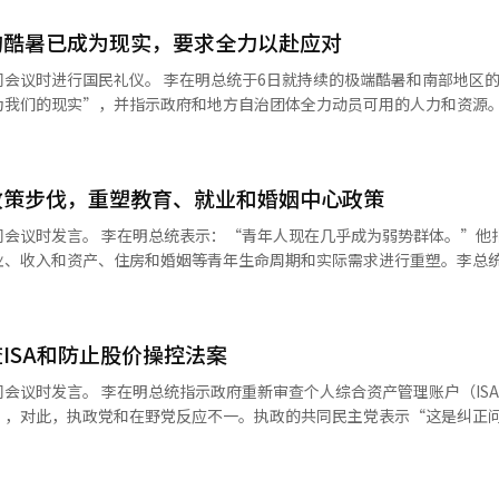
问题”，并要求相关案例进行报告。 李总统表示：“通过青年论坛、房地
的酷暑已成为现实，要求全力以赴应对
种意见。”他提到，在此过程中，涉及贷款、申请住房、税制等直接影响
会议时进行国民礼仪。 李在明总统于6日就持续的极端酷暑和南部地区
等内容。 此外，还提出了放宽新婚夫妇特别供应的申请条
为我们的现实”，并指示政府和地方自治团体全力动员可用的人力和资源。
住房的家庭申请住房的方案。还建议扩大对婚后拥有两套住房者的购置税
全状况室主持了“酷暑·干旱应对情况检查会议”，并指出：“前所未有
等措施。 李总统表示：“我将逐一仔细审查是否存在需要改进的地方，以
南阳山，气温超过40度已经持续了几天”，并要求：“由于酷暑可能会持
提供帮助。” 他补充道：“我希望倾听国民的声音，共同创造能够切实感
酷暑缓解为止，全面启动应对机制。” 李总统强调：“政府最重要的任务
度，请随时告诉我。”※ 本报道经人工智能（AI）系统翻译与编辑。
政策步伐，重塑教育、就业和婚姻中心政策
有部门和地方政府应全力以赴，动员可用的人力和资源，尽量减少酷暑造
居老人和廉租房居民等弱势群体的保护措施，要求对无法使用空调的居民进
问会议时发言。 李在明总统表示：“青年人现在几乎成为弱势群体。”他
总统还呼吁加强对在酷暑中工作的劳动者的安全管理。他要求：“要彻底检
业、收入和资产、住房和婚姻等青年生命周期和实际需求进行重塑。李总
止工作和休息的规定，并确保安全规范在现场得到遵守。” 他强调要提前
出：“在众多国家事务中，必须加快的一个方面就是青年政策。”他特别强
求确保牲畜、养殖鱼类和农作物的安全，同时密切管理道路、铁路等社会
，而在需要定制化支持的领域，应更加完善支持体系。他还提议建立一个
要求关注现场应对人员的健康和安全，包括公务员、警察、消防员和志愿者
益者并提前通知他们，以免青年人逐一寻找政策申请。李总统表示：“政
要求制定稳定的供水对策。李总统表示：“由于近期没有降雨预报，应积
ISA和防止股价操控法案
细致调整，并最大化支持政策之间的协同效应。”他指示积极考虑围绕教
水不受影响。” 他还强调：“对于没有自来水供应的岛屿和山区，不仅要
核心领域重塑青年政策。他还要求根据政策性质设计不同的支持方式。李
人综合资产管理账户（ISA）改革方
等中长期供水保障对策。” 在随后的非公开会议上，相关部门和地方自治
应降低门槛，让更多青年受益；在需要定制化支持的部分，应加强支持体
”，对此，执政党和在野党反应不一。执政的共同民主党表示“这是纠正
对情况。 卫生福利部报告称，正在加强对独居老人、残疾人家庭、无家可
用AI建立主动通知系统。因为各类青年政策和制度分散在多个部门，只
力下的草率政策”。 8日，政治界消息称，李总统于前一天指示
劳动部则解释了加强现场检查和对酷暑脆弱企业的财政支持的措施。 京畿
到解决。李总统强调：“不能只是坐着等待申请，而是要主动向受益者介
SA改革及防止股价操控法案。 围绕税制改革方案，投资者和年轻群
地区的酷暑·干旱损害现状和未来应对计划。 李总统询问卫生福利部是否
：“建立人工智能在线系统也是一个不错的选择。”针对最近青年未来储
视这些政策。 引发争议的ISA改革方案决定取消现有ISA制度
安危，并要求各部门更加关注行政信息化和新技术的应用。 这被解读为希