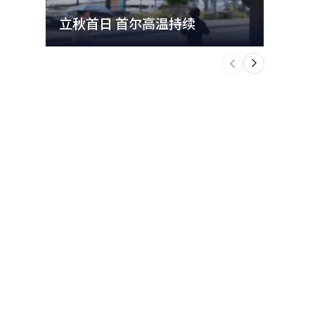
细观察情
东通过维持
籍劳工问
度不断完善
立秋首日 首尔高温持续
极端
性受到质
。 他要求
策执行的速
全规范的遵
图，更重要
个
题并采取纠
前
示，不要停
一
“请再次系
下
政力量，以
民来评估。
对措施。”
”他表
各地的广域
和主动的行
对政策的影
与编辑。
，务必不放
为，必须严
哲秀
I）系统翻
本报道经人