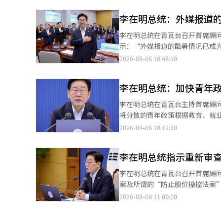
时强调：“必须找到并修正这些
李在明总统：外媒报道
相关部门的审查，我们听取了各
形成的22个议题被优先提出。 李总统公开的“青年声音找到的结婚惩罚22个”中，包含了放宽购房贷款和租赁资金
李在明总统在青瓦台召开首席顾问
的收入条件，以及扩大新生儿特例贷款的双职工收入标准
示：“外媒报道的酷暑情况已成
件，以及允许婚后拥有两套小型
天上午在政府首尔厅中央灾难安
2026-08-06 18:48:10
改善与婚姻相关的税收抵免不利
持续了多天。” 他提到：“在庆
是否能对每个人公平且实质性地
间，政府应以非常的决心，直到
化。如果还有其他认为不合理的制
李在明总统：加快青年
的生命和安全”，并要求：“所
害。” 他特别指示要加强对独
李在明总统在青瓦台主持首席顾
访，仔细确认他们的安危。 李
将分散的青年政策根据教育、就
场所是否严格执行在最热时段停
主持第42次首席顾问会议时指
2026-08-06 18:12:20
渔业和社会基础设施的损失，要
持应降低门槛，让更多青年受益
安全和电力供应情况。 李总统还
通过人工智能（AI）主动确认受
对南部地区日益严重的干旱，他
李在明总统指示重新审查
年人的实际需求和生命周期进行
供水和抽水设备的使用，确保供
收入、资产、住房和婚姻等生活
李在明总统在青瓦台召开首席顾问会议时发言。 李在明总统指示政府重新审查个
水措施，还要并行开发替代水源
出：“在需要普遍支持的部分，
案及所谓的“防止股价操控法案
告了酷暑·干旱的损害现状和应
提高政策可及性的措施，他提出利
机”，而在野的国民力量党则批评称“这是在舆论压
2026-08-08 11:00:00
房居民等弱势群体的定制保护。
的人才能受益，这一批评需要得
全面重新审查最近政府提出的税制改革方案中的I
道等地方自治团体也报告了各自
可能引导更多人申请。”他表示
体的批评声愈发强烈，李总统的指示被解读为要求从头审
工智能（AI）来确认弱势群体的