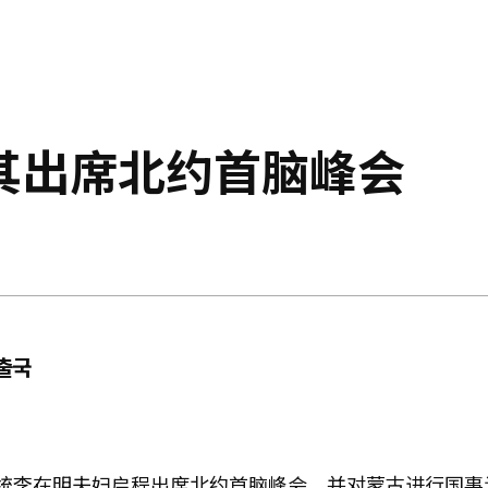
其出席北约首脑峰会
 출국
统李在明夫妇启程出席北约首脑峰会，并对蒙古进行国事