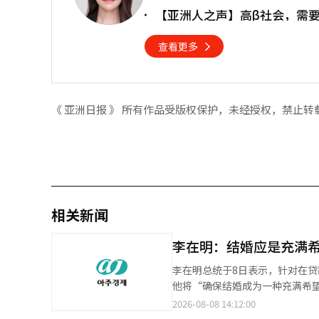
【亚洲人之声】高β社会，需
查看更多
《 亚洲日报 》 所有作品受版权保护，未经授权，禁止转
相关新闻
李在明：结婚应是充满
李在明总统于8日表示，针对在
他将“确保结婚成为一种充满希望
出：“青年人因国家政策而犹豫
2026-08-08 14:12:00
利，并进行报告。” 李总统在今