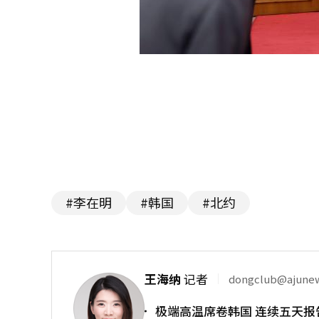
#李在明
#韩国
#北约
王海纳
记者
dongclub@ajune
极端高温席卷韩国 连续五天报