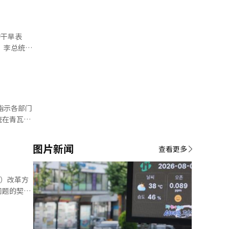
产讨论会和
住房和资产
的干旱表
 李总统当
减免，以及
的极端酷暑
及这些方案
续一段时
受到的变
是保护国民
成的损
行上门探
指示各部门
查户外工作
统在青瓦台
预防农业、
调，普遍支
基础设施的
在线系统，
图片新闻
等。 针
查看更多
策应根据青
极推进替代
育、就业、
采取紧急供
总统指
团体依次报
系。”作为
问题的契
归者和廉租
有了解信息
道和庆尚南
绍政策，尽
可以利用人
蓄审查过程
望从事后应