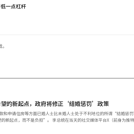
要低一点杠杆
载。
希望的新起点，政府将修正‘结婚惩罚’政策
贷款和申请住房等方面已婚人士比未婚人士处于不利地位的所谓“结婚惩罚
的新起点，而不是负担”。 李总统在当天的社交媒体平台X（前身为推
结婚的情况绝对不应发生。我已指示相关部门仔细调查因结婚可能遭受的
年2月的首席顾问会议上也曾提到贷款和申请住房等方面的“结婚惩罚”