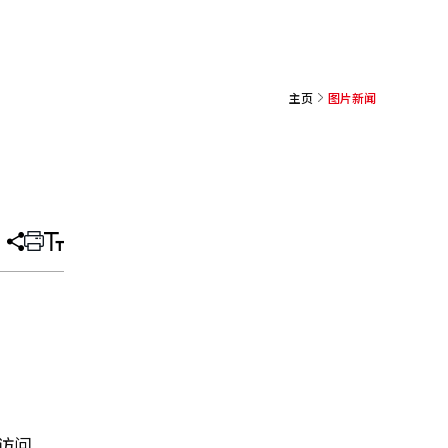
主页
图片新闻
分
打
调
享
印
整
文
大
章
小
访问。