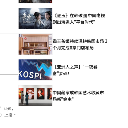
《逐玉》在韩破圈 中国电视
剧出海进入"平台时代"
霸王茶姬持续深耕韩国市场 3
个月完成8家门店布局
【亚洲人之声】"一夜暴
富"梦碎！
中国藏家成韩国艺术收藏市
场新"金主"
”问题，
特）上指
制度性不
问题。他当