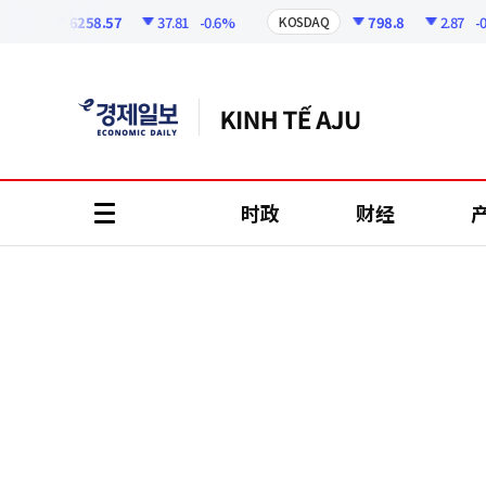
코
인
6258.57
37.81
-0.6%
798.8
2.87
-0.36
I
KOSDAQ
정
보
时政
财经
all
menu