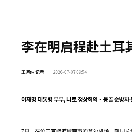
李在明启程赴土耳
王海纳 记者
2026-07-07 09:54
이재명 대통령 부부, 나토 정상회의·몽골 순방차
7日，在位于京畿道城南市的首尔机场，韩国总