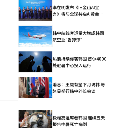
李在明发布《旧金山AI宣
言》将与全球共启AI黄金时
代
韩中航线客运量大增成韩国
航空业"香饽饽"
热浪持续侵袭韩国 首尔4000
处避暑中心投入运行
消息：王毅有望下月访韩 与
赵显举行韩中外长会谈
极端高温席卷韩国 连续五天
报告中暑死亡病例