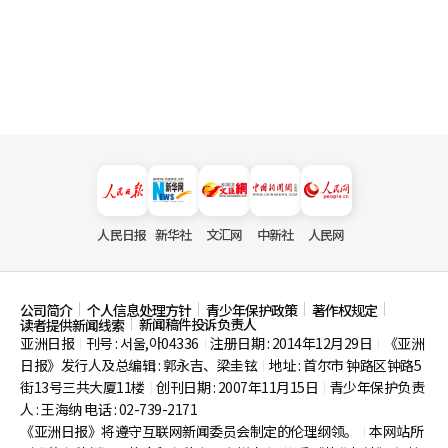
人民日报
新华社
文汇网
中新社
人民网
公司简介
个人信息处理方针
青少年保护政策
著作权规定
新闻稿件投诉负责人
读者提供新闻线索
亚洲日报
刊号 : 서울,아04336
注册日期 : 2014年12月29日
《亚洲
|
|
|
日报》发行人及总编辑 : 郭永吉、梁圭铉
地址 : 首尔市
钟路区钟路5
|
街13号三共大厦11楼
创刊日期 : 2007年11月15日
青少年保护负责
|
|
人 : 王海纳 电话 : 02-739-2171
《亚洲日报》将遵守互联网新闻委员会制定的伦理纲领。
本网站所
|