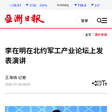
코
인
6258.57
37.81
-0.6%
798.8
2.87
-0.36%
KOSDAQ
정
보
all
登录
搜
men
索
主页
图片新闻
李在明在北约军工产业论坛上发
表演讲
王海纳 记者
2026-07-08 08:09
分
打
调
享
印
整
文
大
章
小