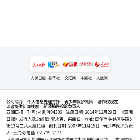
人民日报
新华社
文汇网
中新社
人民网
公司简介
个人信息处理方针
青少年保护政策
著作权规定
新闻稿件投诉负责人
读者提供新闻线索
亚洲日报
刊号 : 서울,아04336
注册日期 : 2014年12月29日
《亚洲
|
|
|
日报》发行人及总编辑 : 郭永吉、梁圭铉
地址 : 首尔市
钟路区钟路5
|
街13号三共大厦11楼
创刊日期 : 2007年11月15日
青少年保护负责
|
|
人 : 王海纳 电话 : 02-739-2171
《亚洲日报》将遵守互联网新闻委员会制定的伦理纲领。
本网站所
|