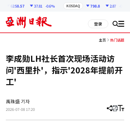
코
인
6258.57
37.81
-0.6%
798.8
2.87
-0.36%
KOSDAQ
정
보
all
登录
搜
men
索
主页
热门话题
李成勋LH社长首次现场活动访
问'西里扑'，指示'2028年提前开
工'
禹珠盛 기자
2026-07-08 17:20
分
打
调
享
印
整
文
大
章
小