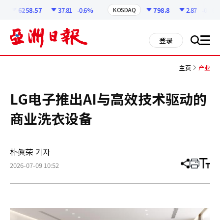
코
인
6258.57
37.81
-0.6%
798.8
2.87
-0.36%
KOSDAQ
정
보
all
登录
搜
men
索
主页
产业
LG电子推出AI与高效技术驱动的
商业洗衣设备
朴眞荣 기자
2026-07-09 10:52
分
打
调
享
印
整
文
大
章
小