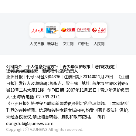
人民日报
新华社
文汇网
中新社
人民网
公司简介
个人信息处理方针
青少年保护政策
著作权规定
新闻稿件投诉负责人
读者提供新闻线索
亚洲日报
刊号 : 서울,아04336
注册日期 : 2014年12月29日
《亚洲
|
|
|
日报》发行人及总编辑 : 郭永吉、梁圭铉
地址 : 首尔市
钟路区钟路5
|
街13号三共大厦11楼
创刊日期 : 2007年11月15日
青少年保护负责
|
|
人 : 王海纳 电话 : 02-739-2171
《亚洲日报》将遵守互联网新闻委员会制定的伦理纲领。
本网站所
|
刊登的各种新闻、信息和各种专题专栏内容, 均受《著作权法》
保护,
未经协议授权, 禁止随意转载、复制和散布使用。
邮件 :
|
dongclub@ajunews.com
Copyright ⓒ AJUNEWS All rights reserved.