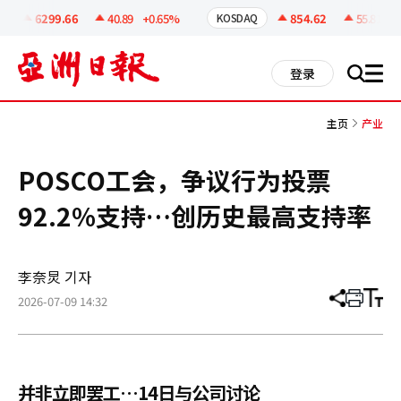
코
인
6299.66
40.89
+0.65%
854.62
55.81
+6
KOSDAQ
정
보
all
登录
搜
men
索
主页
产业
POSCO工会，争议行为投票
92.2%支持…创历史最高支持率
李奈炅 기자
2026-07-09 14:32
分
打
调
享
印
整
文
大
章
小
并非立即罢工…14日与公司讨论