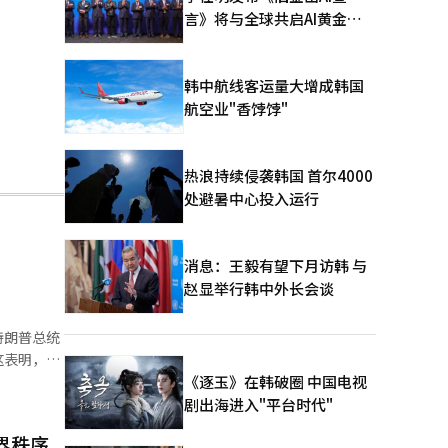
言》将与全球共启AI黄金时
代
韩中航线客运量大增成韩国
航空业"香饽饽"
热浪持续侵袭韩国 首尔4000
处避暑中心投入运行
消息：王毅有望下月访韩 与
赵显举行韩中外长会谈
特朗普总统
这表明，台
近年来这种
《逐玉》在韩破圈 中国电视
主要被解读
剧出海进入"平台时代"
复兴”不仅
界秩序
而言，台湾