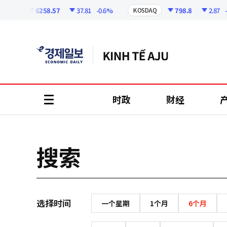
코
인
6258.57
37.81
-0.6%
798.8
2.87
-0
OSPI
KOSDAQ
정
보
时政
财经
all
menu
搜索
选择时间
一个星期
1个月
6个月