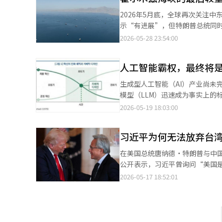
不仅仅是一个岛屿，更是与体制合
2026年5月底，全球再次关注
AI产业几乎无法在没有台湾的情况
示“有进展”，但特朗普总统同
都依赖于台湾的台积电的先进工
的有限空袭为“违反停火”。 当今世界正目睹一种奇怪的战争。这既不是全面战争，也不是完全和平。既不是停火，
2026-05-28 23:54:00
半导体供应链的中心已集中在台
也不是结束。尽管谈判在进行，
立“没有NVIDIA的AI生态系
事冲突。核问题、石油、美元体
际车展上，中国半导体企业展示的
人工智能霸权，最终将是
中。如今，霍尔木兹海峡不仅仅是一片海域，更是全球秩
AI产业都依赖于台湾。习近平无
国与伊朗正在讨论结束战争的谅
生成型人工智能（AI）产业尚未
战略资产。半导体不再是简单的部
未完全破裂，而伊朗也在官方上
模型（LLM）迅速成为事实上的
看来，台湾既是“必须统一的领
设施进行了空袭。美国称这是“
在不断上升。 根据软件政策研究所（SPRI）于18日发布的SW中心社会报告，目前AI产业被诊断为“流动期后半段进
2026-05-19 18:03:00
间观念。美国的政策因选举而急剧
所。从表面上看，这似乎是有限
入过渡阶段”。 主导设计是指特定技术结构成为市场标准，从而改变产业竞争秩序的现象。报告以汽车产业的福特
站在中国这一边”的强烈认知。
峡是全球原油运输的心脏地带。
Model T和智能手机市场的苹
系反而更加紧密。 习近平体制
命线。如果这里被封锁或长期不稳
习近平为何无法放弃台
效率和生态系统竞争。 目前，AI产业中基于变换器的LLM结构正在迅速成为事实上的标准。报告指出，“几乎所有主
2027年后习近平中心体制将继
此也心知肚明。特朗普总统原本
要AI企业都采用了基于变换器的大
于，随着AI时代的到来，台湾的
在美国总统唐纳德·特朗普与中
动来迫使对方屈服，而非大规模
认为尚未达到正式标准化阶段。经
导体的竞争而动摇东亚，而台湾正
公开表示，习近平曾询问“美国
时间作为武器。这是波斯文明的古
国际机构尚未制定正式的API和架
这是一个长期问题。”70年过
的仍然是台湾。中国将台湾问题
2026-05-17 18:52:01
5000年记忆的国家。美国通过
2025年仅在研发计算成本上就支出了约410亿美元。 报告特别指出，
湾已成为AI时代全球经济的核心
有的高度，原因在于台湾已成为全
此，随着美国军事压力的加大，
前，HBM的供应集中在SK海力士、
序的主导权与这个岛屿息息相关。
领土主权的问题，尽管这些因素
略，而非立即进行大规模报复，
已成为AI计算的标准。 电力问题同样成为关键变量。单个AI学习集群需要数百兆瓦（MW）到千兆瓦（GW）级别的电
更是一个政治项目，旨在到204
业、物价上涨和体制疲惫等问题
力，电网容量、冷却设备和电力
更是与体制合法性相连的象征。然
特朗普在大选前面临长期战争的