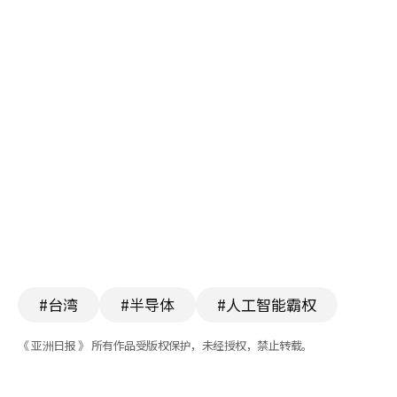
#台湾
#半导体
#人工智能霸权
《 亚洲日报 》 所有作品受版权保护，未经授权，禁止转载。