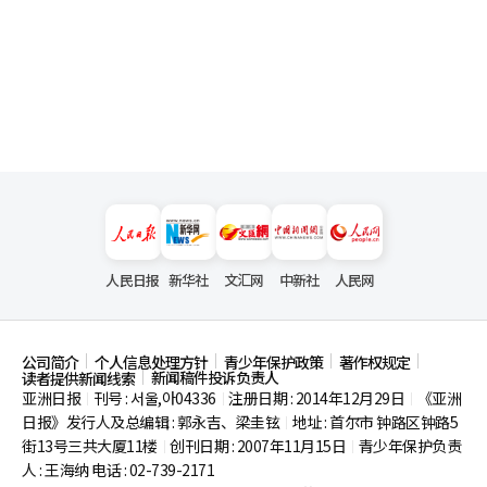
人民日报
新华社
文汇网
中新社
人民网
公司简介
个人信息处理方针
青少年保护政策
著作权规定
新闻稿件投诉负责人
读者提供新闻线索
亚洲日报
刊号 : 서울,아04336
注册日期 : 2014年12月29日
《亚洲
|
|
|
日报》发行人及总编辑 : 郭永吉、梁圭铉
地址 : 首尔市
钟路区钟路5
|
街13号三共大厦11楼
创刊日期 : 2007年11月15日
青少年保护负责
|
|
人 : 王海纳 电话 : 02-739-2171