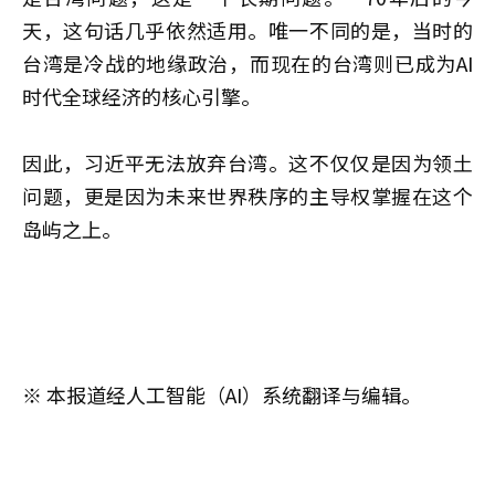
天，这句话几乎依然适用。唯一不同的是，当时的
台湾是冷战的地缘政治，而现在的台湾则已成为AI
时代全球经济的核心引擎。
因此，习近平无法放弃台湾。这不仅仅是因为领土
问题，更是因为未来世界秩序的主导权掌握在这个
岛屿之上。
※ 本报道经人工智能（AI）系统翻译与编辑。