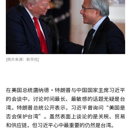
[照片来源：新华社]
在美国总统唐纳德·特朗普与中国国家主席习近平
的会谈中，讨论时间最长、最敏感的话题无疑是台
湾。特朗普总统公开表示，习近平曾询问“美国是
否会保护台湾”。虽然表面上谈论的是关税、贸易
和供应链，但习近平心中最重要的仍然是台湾。