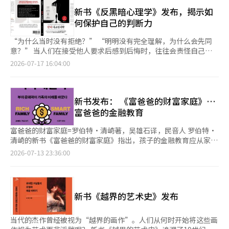
还是成为国会议员时，他都曾经历过这样的时刻。尽管如此，他仍
注游客数量的传统方法。同时，书中还探讨了交通基础设施、数字
裕家庭》强调，孩子的金融教育应从家庭而非学校开始。作者对比
将人生视为“在尽头处不断重新开始的艰难旅程”。他不回避或压
新书《反黑暗心理学》发布，揭示如
技术、人工智能（AI）、气候危机应对和共同体复兴等与地区可持
了亲生父亲“穷爸爸”和朋友父亲“富爸爸”的截然不同的经济
抑伤痛，而是谦卑地接受命运，像自然的绿色一样。他相信，生活
何保护自己的判断力
续性相关的多种课题。 书中介绍了包括江陵、全州、圣水、北
观，指出从小学习投资、资产和现金流的重要性。特别是利用桌游
如同花朵凋零后再度绽放，结束与开始交替相连。 他借用大山正
村、望远洞等国内案例，以及地方美食、旅游、交通、人工智能、
《大富翁》和《现金流》作为金融教育工具，帮助孩子们自然地理
约的名言，指出恢复并不是回到伤痛之前，而是与伤痛彻底告别。
“为什么当时没有拒绝？” “明明没有完全理解，为什么会先同
气候行动和共同体项目等，结合了地方品牌、体验经济、关系管
解资产增值和现金流的思维方式。※ 本报道经人工智能（AI）系统
他强调，在这个充满仇恨和噪音的时代，面对内心的伤痛、与之告
意？” 当人们在接受他人要求后感到后悔时，往往会责怪自己的
理、社会资本和双向对称传播等公关理论与实际案例进行说明。
翻译与编辑。
别的勇气，以及重新开始的力量是多么重要。他认为，文学正是能
性格，认为是意志薄弱、过于善良或轻易相信他人所致。然而，个
2026-07-17 16:04:00
韩国公关协会会长赵永锡在推荐序中表示：“帮助地方自我表达的
够给予我们这种力量的源泉。 书中探讨了失落、衰老以及生活留
人的脆弱真的是问题所在吗？ 心理对话专家林哲雄将在24日出版
工作就是公关”，并评价道：“这本书展示了在现场积累的公关专
下的痕迹。通过生姜花和月见草等自然景观，反映了生活的真谛。
的新书《反黑暗心理学》中，提出保护自己判断力和选择权的方
业知识与地方独特价值结合后能带来怎样的变化。” 此外，韩国
无论是否有人关注，生姜花在时机成熟时依然会绽放，象征着人生
法，以抵御他人的心理压力。 书中核心论点是“操控是通过条件
公关协会名誉会长金周浩强调，公关专家们超越了组织宣传，关注
的重生；而月见草和蛾子则提醒我们每一个生命都是珍贵的。此
而非个人性格来运作的”。 在时间紧迫、关系可能破裂的焦虑、
新书发布： 《富爸爸的财富家庭》…
了地方这一公共议题的意义。蓝点AI的金京达董事表示：“地方是
外，书中提到，像泡好的绿茶一样，静谧中提炼出的语言应当以宽
内疚和责任感、对方的权威、累积的疲惫、没有对话记录的环境，
富爸爸的金融教育
未来需要重新解读和连接的媒体资产。” 与此同时，作者们将于
容的心态相互包容。他呼吁我们像花一样美丽，展现出美好的面
以及在没有与他人商量的情况下独自做决定的条件交织时，即使是
26日在首尔钟路的朝鲜沙龙举行读书会，分享《地方转型》的主要
容、表情和心灵，积极地生活在这个世界上。 “在这一生中，或
平时谨慎的人也可能会急于做出判断。 因此，作者指出，仅仅识
富爸爸的财富家庭=罗伯特·清崎著，吴雄石译，民音人 罗伯特·
内容和创作过程。※ 本报道经人工智能（AI）系统翻译与编辑。
许会留下痛苦的痕迹，也可能会留下羞愧的印记。或许会留下无法
别易受操控的性格或将所有对方归类为危险人物并不足以保护自
清崎的新书《富爸爸的财富家庭》指出，孩子的金融教育应从家庭
洗去的怨恨。想到这些可能会堆积成业力，反复轮回，心中不免感
己。每个人都有判断力减弱的条件，发现并改变这些条件才是首要
开始。与畅销书《富爸爸穷爸爸》一样，书中对比了亲生父亲“穷
2026-07-13 23:36:00
到不安。我们每个人都会留下痕迹吗？当然会。那么，我们会留下
任务。 书的前半部分区分了操控与正常的劝说和施压的差异，并
爸爸”和朋友的父亲“富爸爸”所传授的截然不同的经济观念。作
什么样的痕迹呢？想到这里，我感到恐惧。”（第93页） 当新生
批判性地审视了广泛传播的“黑暗心理学”概念。作者指出，黑暗
者表示：“孩子越早接受投资作为保护资金计划的一部分，这个计
姜出现时=姜宇根等22人著，朴俊等编，创批出版社。 这是一本汇
三元组、劝说研究、认知偏见、助推等不同心理学研究被夸大
划就越快变为现实。” 一个典型的例子是桌游《大富翁》。作者
集了韩国当代诗人最鲜活声音的诗集。为庆祝《创作与批评》创刊
为“随意操控他人的技术”的问题，强调我们必须摆脱某些言辞可
回忆起童年时玩这个游戏时，穷爸爸总是说：“别再玩游戏
60周年，收录了23位出道不超过10年的诗人的作品，每位诗人各
新书《越界的艺术史》发布
以操控他人或只需了解对方性格类型就能避免操控的观念。 中间
了。”而富爸爸则将游戏视为学习投资、资产和现金流的教育工
有两首。作品来自于目前诗坛上最具活力的诗人，如金宝娜、柳善
部分深入探讨人类判断被绕过的过程。基于系统1与系统2、认知负
具。因此，作者至今仍鼓励父母和孩子一起玩现金流游戏。 富爸
惠、林裕英、朱敏贤、韩如珍等。朴俊、安熙妍、黄仁灿等诗人及
荷、决策疲劳、时间压力等概念，解释人在充分思考和同意之前为
爸通过购买小房子，逐步扩展财富，提升孩子们的金融素养。他传
当代的杰作曾经被视为“越界的画作”。人们从何时开始将这些画
宋钟元评论家在每篇作品后以“献给下一个读者”的短文，降低了
何会先采取行动。 操控主要触及的五个方面是内疚与责任、社会
授的理念包括：“为了避免大风险，从小投资开始”、“创造财富