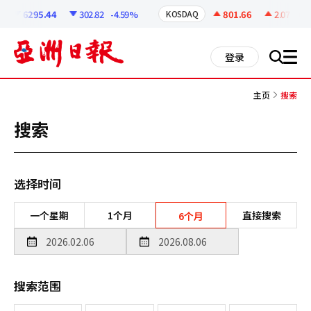
코
인
6295.44
302.82
-4.59%
801.66
2.07
+0.2
KOSDAQ
정
보
all
登录
搜
men
索
主页
搜索
搜索
选择时间
一个星期
1个月
直接搜索
6个月
搜索范围