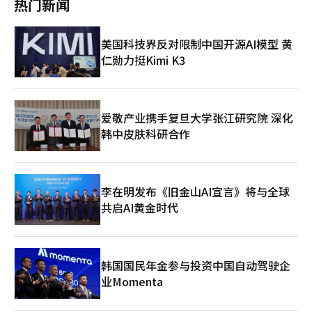
热门新闻
汤，保持内心的舒适，可能是更现实的心理管理方法。（中略）今
这种理念在他的就职演说中得到了体现。他强调：“金融作为支撑
天多吃一顿均衡的饮食，将影响明天的专注力和情绪稳定，从长远
实体经济和培育未来成长产业的政策工具，其重要性正在不断增
来看，这可能是改变人生的最现实的恢复策略。”（204页） 拯救
加。” 国民成长基金，成为AI产业的助推器 朴相镇任内最大的项
美国科技界反对限制中国开源AI模型 黄
我的食物=善在法师，树之心 因Netflix《黑白厨师第二季》而为大
目是国民成长基金。该基金总规模为150万亿韩元，由产业银行作
仁勋力挺Kimi K3
众所熟知的善在法师，时隔15年推出新作。书中包含38种寺庙食
为核心运营机构，向半导体、AI、二次电池、生物等国家战略产业
谱，以及法师的人生发酵散文。 1994年被诊断为肝硬化末期的法
提供长期资金。特别是政策金融将首先为民间难以投资的初创技术
师，通过味噌、酱油、泡菜等发酵食品和应季食品，奇迹般地恢复
企业和大型项目提供助推资金。 为此，产业银行还新设了国民成
了健康。法师强调，食物既可以是药，也可以是毒，提倡自然、应
长基金专门组织。朴相镇所强调的“生产性金融”，最终是将AI产
季和干净食物的价值。 书中按照春、夏、秋、冬四季，阐述发酵
业培育为国家增长动力的金融。 投资AI数据中心的银行 朴相镇的
爱敬产业携手复旦大学张江研究院 深化
和应季食物对身体和心理的益处。佛陀的“活在当下”的教导
AI战略非常具体。产业银行与现代汽车集团签署了新万金项目的金
韩中皮肤科研合作
与“吃应季食物”的建议相呼应。 此外，书中介绍了38种人人都
融协议，推动对AI数据中心、氢能和机器人产业的大规模金融支
能在家中尝试的寺庙食谱，降低了实践的门槛。同样的材料，搭配
持。新万金不仅是一个简单的工业园区，更是AI、能源和先进制造
和烹饪方式不同，身体的反应也会有所不同。法师还传达了在制作
业融合的未来产业基地。 他认为，政策金融应当引领这些国家项
食物之前，观察材料的性质，待人时也要先体谅对方心情的生活智
目。金融不应仅仅跟随产业，而应首先设计产业。 通过先进战略
李在明发布《旧金山AI宣言》将与全球
慧。 “我总是这样说：‘味道不是舌头，而是习惯所造就
产业基金培育AI生态系统 产业银行新设了先进战略产业基金，并发
的。’最终，口味并不是固定的，而是可以根据思维和态度而变
共启AI黄金时代
行了首批基金债券。通过这一举措，为AI、半导体、能源和先进制
化。因此，吃食物的行为不仅是味觉的体验，更是改变习惯和生活
造业等国家未来产业提供长期资金的基础得以建立。同时，现有的
的过程。”(154页)※ 本报道经人工智能（AI）系统翻译与编辑。
授权资本也扩大至45万亿韩元，政策金融的投资能力大幅提升。朴
相镇认为，AI竞争不仅是技术的竞争，更是资本的竞争。 AI企业的
成长需要长期资本，而这一角色应由产业银行来承担。 结构调整
韩国国民年金参与投资中国自动驾驶企
专家谈AI的原因 朴相镇是产业银行的结构调整专家，曾在30年间
业Momenta
负责起亚集团、大宇重工和大宇汽车的结构调整。他通过整理衰退
产业的经验，深知投资未来产业的重要性。AI并不是替代现有产业