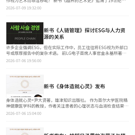
作视为艺术而非淫秽呢？ 新书《越界的艺术史》追溯了19世纪末
诗与读者之间的门槛。 书名取自南贤智诗作《阳光》的第一句。
标准、身份、关系等。 “大家都是这样做的”、“这是你选择
的不是工资，而是资产”、“如何利用工资将决定富人、中产阶级
现代主义时期裸体画的艺术与审查历史，深入探讨了处于微妙边界
2026-07-09 19:32:00
就像刚刚破土而出的新生姜，这本书的诗以辛辣的味道唤醒了麻木
的”、“好人应该做到这一点”、“我以为你会理解”等言辞如何
和穷人的差别”等。 对待金钱的观点也形成鲜明对比。穷爸爸
的“越界的艺术史”。 长期以来，西方的裸体画通过神话或宗教
的心灵，成为读者的良好起点，尤其是对那些觉得诗歌难以理解的
在结构上促使人们急于做出判断，作者通过案例进行了说明。 作
说：“钱不是从地里挖出来的。”而富爸爸则强调：“钱像树一样
故事包装，描绘美丽而理想的身体。然而，随着现代的到来，一些
读者。读者可以在23种不同的声音中找到自己的偏好。此外，作品
者提出的核心实践方法是“事实分离-情感命名-解释延缓-请求重
生长，必须创造让钱为你赚钱的结构。”他认为，不仅要攀登成功
画家开始坦诚地表达真实的身体和人类的欲望。这些作品在艺术与
后面的“献给下一个读者”更像是热爱诗歌的读者写给其他读者的
新定义”的四阶段认知防御系统。 首先区分实际确认的事实与个
的阶梯，更要拥有这把梯子。为此，他还向孩子们灌输分散投资于
淫秽的边界上引发了争论，画家们因此受到审判或作品被没收。
新书《人链管理》探讨ESG与人力资
信，提示他们在哪些句子上多停留，哪些情感隐藏在其中。 “刚
人的推测。接着为当时感受到的焦虑、内疚、恐惧、急迫等情感命
房地产、债券和股票等多种资产的思维方式。 此外，书中还提出
埃贡·席勒因其在1912年创作的露骨裸体画而被捕。他的作品毫
源的关系
刚破土而出的嫩芽，轻轻抖落泥土，咬上一口时，口中弥漫着那种
名。然后不急于确定对方的意图和情境的意义，而是延缓解释。
了8种改变对金钱思维的金融素养策略，包括区分收入与支出、资
不掩饰地展示了扭曲的人体和赤裸裸的性欲，甚至在法庭上被焚
既甜美又不完全甜美的味道。我们在二十三位年轻诗人编织的句子
最后一步是将模糊的压力转化为具体的请求。通过询问对方希望自
产与负债、资产导向思维、阅读现金流的能力、区分事实与观点的
烧。然而，曾被贴上“色情”标签的他的作品如今已被提升为现代
许多企业强调ESG，但在实际工作中，员工往往将ESG视为外部口
中，品尝到了那种‘新生姜’的辛辣。（省略）有时用尖锐的语言
己采取什么具体行动、何时完成、自己需要承担的责任是什么等方
态度，以及学习经济语言的习惯。书中还建议将总收入的30%分
艺术的杰作，在世界主要美术馆展出，并以数百万美元的价格交
号或厚厚报告中的复杂术语。 前LG电子首席人事官金永基所著的
刺破日常的乏味，有时用冷峻的黑色幽默反映我们所处现实的讽
式进行确认。 书的后半部分将这种方法应用于双重束缚、特定方
配，其中10%用于储蓄，10%用于投资，剩下的10%用于新的资
易。 书中讲述了埃贡·席勒、古斯塔夫·克里姆特、爱德华·马
《人链管理》（南南出版社）深入探讨了这一点，指出“推动ESG
刺。但在这种辛辣的倾诉的尽头，却留有一种奇妙的香气，唤醒了
2026-07-06 19:56:00
向的信息框架、通过小的同意积累更大的要求等情况。 从引导消
产活动或捐赠。 “不正确教育孩子的父母，可能会在未来面临孩
奈、居斯塔夫·库尔贝、亨利·德·图卢兹-洛特雷克、阿梅代奥
的最终是人”。 尽管企业发布了出色的可持续发展报告，但ESG的
我们陈旧的感官和转变的能量。”（第5-6页） 拥抱的季节=金素
费者选择的数字黑暗模式到恋爱与家庭关系、职场与组织、投资诈
子迫切希望父母去世以开始新生活的局面。正如我的富爸爸所说，
·莫迪利亚尼等人的故事。他们在被捕、被嘲笑和遭受压迫的集体
实施和责任最终依赖于人。书中强调，招聘、培训、评估、奖励、
妍等著，晨月出版社。 夏季诗集《拥抱的季节》从晨月出版社的
骗、电话诈骗、邪教等案例范围广泛。特别强调这些并非只有特别
遗嘱上写着‘孩子们在25岁或更大时将会得到这笔钱。’许多父母
暴力中，依然没有放弃自己信仰的艺术。这些作品如何逐渐获得自
安全、劳资关系和供应链管理并非孤立的事务，而是相互连接的整
第1本到第55本中，精心挑选了22本充满夏日气息的诗作，重新编
恶劣的人才使用的秘密技术，而是在日常关系和交易中，判断权也
期待随着年龄增长，孩子们会自然获得金钱智慧。然而，时间的流
由，成为不朽的存在，生动地展现了出来。 作者指出，艺术与淫
体。 书名“人链”正是由此而来。公司的员工、合作伙伴和客户
排。包括金素妍、金彦、金英美、沈宝善、吴恩、柳桂英、柳喜京
可能逐渐被压缩。 书中还讨论了针对已经受到压力或遭受损失的
逝并不会自动带来这些智慧。父母也没有教导孩子如何使用继承的
新书《身体造就心灵》发布
秽的边界在不同的时代有所不同，但最终决定这一界限的还是人。
如同一条链条相连，任何一个环节的断裂都可能影响整体，个别人
等20位诗人以多样的方式展现了夏天的风景。 “阳光逐渐逼近，
人的恢复方法。作者强调，与其停留在“为什么连这个都不知
财富。这正是富人无法传承三代的原因。”（第115页） 财富的分
在过去，法官和宗教人士扮演了这一角色，而今天，平台的规定和
的失误或某个组织的失责都可能破坏企业的信任。作者指出，人力
越来越大的阳光吞噬着草地，我们在阳光的包围中，逐渐失去行走
道”的自我指责中，不如停止进一步的同意和损失。 记录对话和
岔路=吴建英著，森林图书 宏观经济专家吴建英在新书中提出了五
算法也成为新的审查标准。同时，他强调“最终设定和应用审查标
资源管理应成为连接人、组织、数据、责任、行为和绩效的桥梁。
的空间。 让我们去凉爽的地方， 向远方前进。”（《户外散步》
身体造就心灵=尹大贤著，雄津知识出版社。 作为首尔大学医院精
交易内容，向可信的第三方报告情况，回顾当时自己在何种条件下
个可能动摇全球经济的重大分岔路，包括地缘政治冲突、K型经
准的仍然是人的标准”，并提出“我们应持有怎样的视野？” 作
首席人事官也应被视为将组织的可持续性转化为可执行系统的负责
中的一段）※ 本报道经人工智能（AI）系统翻译与编辑。
神健康医学科的教授，作者关注患者的心理状态与血液检查结果。
做出的判断。这种方式有助于避免将损失的原因归咎于个人缺陷，
济、新任美联储主席凯文·沃什、人工智能革命和美元霸权的走
者李志浩在美国学习现代艺术史、哲学、绘画和设计，之后从事展
人。 书中通过提出招聘是否公平、员工是否安全工作、合作伙伴
他指出，抑郁、焦虑、恐慌等心理问题的症状，往往源于血糖不稳
而是回顾导致判断困难的疲惫、孤立、时间压力、信息不足等条
2026-07-06 15:04:00
向。在这个公式失效的动荡时代，书中探讨了这些变量将如何影响
览策划、艺术翻译和讲解员工作。基于在不同领域积累的经验，他
的劳动环境是否得到妥善管理、人工智能（AI）是否被负责任地使
定、高脂血症、内脏脂肪、炎症反应等身体异常。 心理恢复力与
件，以防止同样情况的重复发生。 《反黑暗心理学》也警惕将所
资产市场，以及在变化的潮流中如何重新调整投资方向。 作者通
将艰深的艺术史以简单有趣的方式呈现出来。 “1857年，英国维
用等实际问题，探讨了ESG的意义，展示了ESG是一个需要全组织
身体恢复力是相互关联的。压力会加剧肠道炎症，而炎症则会导致
有关系视为心理战或将对方贴上操控者标签的态度。最终目标不是
过口语化的方式，轻松解释了严肃的宏观经济问题。他分析了战争
多利亚女王（Victoria, 1819~1901）走进位于伦敦南肯辛顿的维
共同营造的文化。 作者基于在LG电子和LG集团负责人事和社会责
无力感和抑郁。作者建议，早晨应摄入足够的蛋白质而非糖分，在
比对方更强大或狡猾，而是通过延迟决策和争取提问时间，分离关
本身与战后全球贸易和供应链如何重组的历史案例和数据，并提出
多利亚与阿尔伯特博物馆的雕塑展厅，面对前所未见的新‘艺术问
任（CSR）的经验，介绍了国内外企业的案例，具体展示了在实践
焦虑的日子里用水代替咖啡。特别是为了摆脱压力激素皮质醇和加