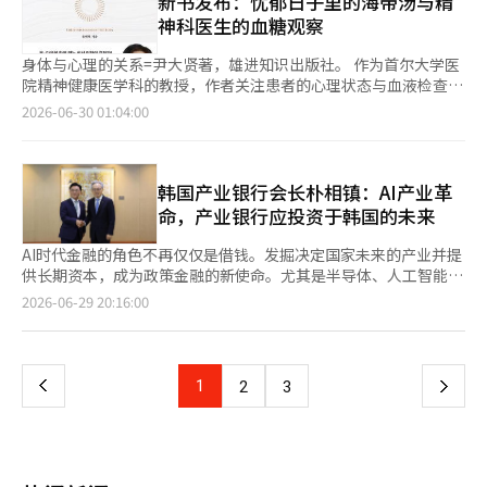
新书发布：忧郁日子里的海带汤与精
系与请求，从而创造不易被操控的条件。 作者林哲雄是工业工程
在不确定性中有效的投资组合策略。在日益加剧的K型经济中，他
题’。更准确地说，她看到了用石膏制成的作品《大卫》的胯部挂
中哪些成功，哪些失败，以更接地气的视角解读ESG。※ 本报道经
剧炎症反应的“反刍”思维，建议转变思维方式，例如“下次我可
博士及心理对话专家。他曾担任浦项科技大学人机工程研究室的顾
神科医生的血糖观察
区分了上升的上层和崩溃的下层。此外，他总结了新任美联储主席
着一对巨大的睾丸和垂下的阴茎。‘过于人性化的解剖学’在重视
人工智能（AI）系统翻译与编辑。
以怎么做得不同”。 不要太过认真=赫尔曼·黑塞著，裴明子译，
问研究员，并在建国大学教授管理学。曾任IGM世界经营研究院教
凯文·沃什的货币政策基调，同时指出特朗普政府在中期选举前将
禁欲和节制的女王眼中，甚至在维多利亚时代的道德观念中，显得
皮卡出版社。 这是赫尔曼·黑塞在国内首次公开的未发表选集，
授及院长、太雄信息技术公司CEO，并创立了心理对话LBC。自
身体与心理的关系=尹大贤著，雄进知识出版社。 作为首尔大学医
难以忽视物价上涨这一变量。关于人工智能革命，他分析了人工智
过于露骨。解决方案出奇简单。制作了一个可以挂上去又能取下的
汇集了此前未在国内介绍的散文、诗歌和随笔。黑塞的老朋友R.J.
2012年以来，他通过播客和YouTube进行了超过1000次咨询，目
院精神健康医学科的教授，作者关注患者的心理状态与血液检查结
能是否能够通过提高生产力创造出高增长、低通胀的理想经济环境
可拆卸‘无花果树叶’雕塑，以遮盖‘大卫的生殖器’。每次王室
休姆曾称他为“老小孩和少年般的智者”。书中收录了休姆记忆中
前运营着拥有15万订阅者的YouTube频道“心理对话LBC”。 作
果之间的关系。他强调：“我们的情绪状态不仅由脑内的神经递质
等多种情景。 “如果美联储官员担心降息会导致通货膨胀的固
2026-06-30 01:04:00
成员参观博物馆时，这片人工叶子都会小心翼翼地覆盖在作品
的黑塞的机智、幽默和讽刺的文字。 书末的“他人眼中的黑
为工业工程博士，他通过线下实习和咨询获得的统计数据进行分析
如血清素和多巴胺决定，还与血糖、炎症、激素和肠道健康等身体
化，那将会怎样？我之前提到的K型经济中，‘可负担性’已成为
上。”（第一章 淫秽的诞生，谁来决定淫秽？中）※ 本报道经人
塞”部分，记录了周围人对黑塞的回忆故事。书中描绘了他童年时
与应用，建立了小谈话理论和心理训练技术，并制定了相关公式。
状况密切相关。”他指出，抑郁、焦虑、恐慌等心理问题的症状，
美国经济的重要词汇。这与生活必需品的价格相关。如果美国的物
工智能（AI）系统翻译与编辑。
对母亲“不能扔石头”的训诫的反驳：“妈妈，大卫扔石头也得到
通过基于心理学的人际关系公式和理论的建立，以及教育和案例的
往往源于身体的异常，如血糖不稳定、高脂血症、内脏脂肪和炎症
价已经很高，再加上这种价格的稳定预期被打破，导致预期通胀加
了爱啊？！”展现了他顽皮和自由的性格。 神经林散文集-山让我
验证，证明了人际关系也需要科学的方式进行处理。他致力于帮助
反应等。 作者表示，心理恢复力与身体恢复力如同一个环相互连
韩国产业银行会长朴相镇：AI产业革
剧，特朗普政府也会感到紧张，不是吗？”（第217页）※ 本报道
成为野花=都钟焕编，长江文艺出版社。 这是为纪念神经林诗人而
那些对自己的内心一无所知或在人际关系中感到困扰的人。 主要
接。压力会加剧肠道炎症，而炎症则会导致无力和抑郁。内脏脂肪
经人工智能（AI）系统翻译与编辑。
命，产业银行应投资于韩国的未来
出版的遗作散文集，涵盖了光复、6·25战争、4·19革命、军事
著作包括《心灵设计的力量》、《偷心的对话法》、《小谈话》、
也会增加抑郁症的风险，而高脂血症与痴呆风险相关。一位失去动
独裁和六四抗争等韩国现代史的曲折历程。诗人将对文学、生活和
《某心理学家与骗子的对话》、《只是随口一说而已》、《心灵得
力的40岁职员通过降低胆固醇的高脂血症药物和营养补充剂
AI时代金融的角色不再仅仅是借钱。发掘决定国家未来的产业并提
时代的思考倾诉而出。 编者都钟焕诗人表示：“神经林老师所走
到整理》、《不消耗情感的对话法》等。※ 本报道经人工智能
Omega-3，重新找回了动力。问题出在糖尿病的可能性以及高血
供长期资本，成为政策金融的新使命。尤其是半导体、人工智能、
过的艰辛之路，就是我们文学所走过的艰辛之路，这构成了韩国文
（AI）系统翻译与编辑。
压和胆固醇上。 增强恢复力的方法很简单。作者建议，当心理感
数据中心、生物科技和能源产业，这些领域需要大规模投资，单靠
页
2026-06-29 20:16:00
学史的骨架。”并称这是对韩国现代诗文学史的反思，以及对诗歌
到混乱时，可以在森林或公园散步20分钟；当无缘无故感到焦虑
民间资本难以承担。 韩国产业银行会长朴相镇在这一时代变革
应有何种样态的诚实发言。 书中还记录了从成名作《芦苇》到
时，检查最近的睡眠时间。他还建议早晨多摄入蛋白质而非糖分，
中，正在将产业银行转变为韩国AI产业革命的金融平台。自上任以
一
《农务》十年的徘徊过程。诗人坦言：“我的诗是永远在寻找新事
焦虑的日子里用水代替咖啡的习惯也有帮助。 尤其是反复咀嚼过
来，他专注于围绕150万亿韩元规模的国民成长基金和先进战略产
物的灵魂之旅”，回顾自我更新的过程。通过自然和日常生活中获
去的“反刍”会导致压力激素皮质醇和炎症反应，并对血糖、血管
业基金，建立支持AI、半导体和未来产业的体系。他将产业银行的
上
1
下
2
3
得的温暖洞察，关注教育、环境、统一等多样的社会议题。※ 本
和代谢系统造成负担。他指出：“与其问‘为什么会发生这样的
角色重新定义为不仅仅是国策银行，而是设计韩国产业竞争力的投
报道经人工智能（AI）系统翻译与编辑。
事’，不如问‘下次我该如何不同地做’。”这种思维转变有助于
资银行。 重新定义AI时代政策金融的角色 朴相镇明确规定了产业
一
身体和心理的共同恢复。 “当我们心理痛苦时，总是试图先改变
银行的存在理由。他认为，产业银行应超越在经济衰退期间支持企
思维。当然，处理思维也很重要。但有时候，在改变思维之前，改
业的机构，成为培育韩国未来产业的投资机构。AI不仅是简单的数
页
变午餐菜单可能是更快的解决方案。当内心不安静时，吃一碗海带
字技术，更是工业革命的起点，是决定国家竞争力的战略产业。