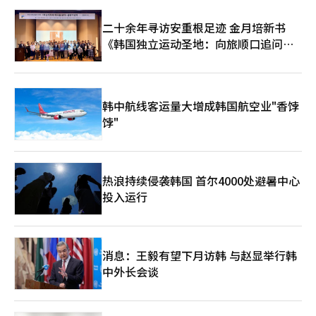
的技术，而是改变产业结构的创新。 他认为，产业银行过去通过
结构调整保护产业，而未来则应通过投资AI和先进产业创造新产
二十余年寻访安重根足迹 金月培新书
业。 金融企业家精神的本质 朴相镇会长的金融企业家精神可以总
《韩国独立运动圣地：向旅顺口追问历
结为“投资于韩国的未来的金融”。他将AI视为不仅是金融公司提
高工作效率的技术，更是决定国家产业竞争力的核心资产。国民成
史》出版
长基金、先进战略产业基金、AI数据中心和半导体投资的扩大，均
源于同一理念。产业银行不再是单纯的政策金融机构。 朴相镇的
愿景是，产业银行应成为韩国AI产业革命的投资银行。未来，韩国
韩中航线客运量大增成韩国航空业"香饽
在AI时代的竞争力不仅来自技术，更来自于对未来的信任和投资的
饽"
金融。朴相镇正在重新书写这一金融的方向。 SWOT分析：
Strengths(强项) 作为首位内部出身的会长，朴相镇在产业银行工
作了30年，负责企业结构调整和政策金融。他在国民成长基金和先
进战略产业基金的基础上，能够为AI、半导体等国家战略产业提供
大规模资金的政策金融能力是其最大竞争力。 Weaknesses(弱项)
热浪持续侵袭韩国 首尔4000处避暑中心
由于政策金融机构的特性，受政府政策和政治环境的影响较大。投
投入运行
资决策相较于民间金融公司可能较慢，大规模公共项目也可能受到
政策变化的影响。 Opportunities(机会) 对AI、半导体、数据中心
和先进制造业的国家投资扩大，进一步提升了产业银行的角色。国
民成长基金和先进战略产业基金有望成为韩国AI产业生态系统的核
消息：王毅有望下月访韩 与赵显举行韩
心金融平台。 Threats(威胁) 全球经济放缓、美中技术霸权竞争、
中外长会谈
先进产业投资失败的可能性，都是政策金融的负担因素。如果大规
模长期投资的成果出现延迟，可能会引发对政策金融效率的争论。
※ 本报道经人工智能（AI）系统翻译与编辑。