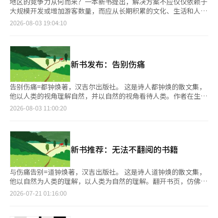
地区的竞争力从何而来？一本新书提出，解决方案不应仅仅依赖于
大规模开发或增加游客数量，而应从长期积累的文化、生活和人际
关系中寻找答案。由8位公关专家共同撰写的《地方转型（Local
2026-08-03 19:04:10
Shift）》不仅介绍了如何宣传地方，还探讨了如何自我创造价值
并建立持续的关系，书中结合了多种案例。 出版商新的人们于3日
宣布，8位公关专家共同撰写的《地方转型》正式出版。 本书的作
者包括前艺智、朴智英、徐秀贤、郑基允、全敏哲、赵哲济、尹汉
新书发布：告别伤痛
德、金允美等获得韩国公关协会认证的公关专家（KAPR）。这些
作者在流通、旅游、信息技术、建筑等多个行业工作，经过约一年
的共同创作，从公关传播的角度探讨了地方品牌、故事讲述、地方
告别伤痛=都钟焕著，汉吉尔出版社。 这是诗人都钟焕的散文集，
食品、旅游、交通、信息技术、气候变化和地区共同体等主题。
他以人类的视角理解自然，并以自然的视角看待人类。作者在生活
本书超越了仅仅将地区视为“消亡危机”的观点。它将各地区长期
中多次听到“你已经结束了”这样的言辞，但他将人生视为“在尽
2026-08-03 11:00:20
积累的文化、历史、美食、生活方式和人际关系视为独特的资产，
头重新开始的漫长修行之路”。他认为，恢复并不是回到伤痛之
并提出将其转化为新的竞争力的方案。 在海外对韩国人生活文化
前，而是与伤痛告别。他强调，在仇恨和冲突加深的时代，更需要
的关注日益增加的背景下，作者们认为，各地区积累的生活方式和
面对伤痛并重新开始的勇气。书中以自然风景为背景，平静地阐述
文化也可以成为在全球市场中具有竞争力的内容。 作者们认为，
了失去、衰老和生活留下的痕迹。 当新生姜上市时=姜宇根等22人
新书推荐：无法不翻阅的书籍
地区的未来并不单靠大规模开发项目或吸引游客的竞争来决定。他
著，朴俊等编，长江文艺出版社。 这是一本汇集了韩国当代诗歌
们强调，重新解读日常生活中的文化和共同体记忆，并将其发展为
最鲜活声音的选集。为庆祝《创作与批评》创刊60周年，收录了
地方独特的故事，至关重要。 书中还建议，地区宣传方式需要改
23位出道不超过10年的诗人的作品，每位诗人两首。年轻诗人如
与伤痛告别=道钟焕著，汉吉出版社。 这是诗人道钟焕的散文集，
变。与其依赖行政机构的单向宣传，不如让居民、商人和游客等多
金宝娜、柳善惠、林裕英的作品与朴俊、安熙妍、黄仁灿等诗人的
他以自然为人类的理解，以人类为自然的理解。翻开书页，仿佛绿
方共同参与，创造地区价值，这样才能形成长期的竞争力。 本书
短文《致下一位读者》相结合，拉近了诗与读者之间的距离。书名
色的雨水渗透了那颗干裂的心。书中的句子如同沸腾的水壶，打开
2026-07-21 01:16:00
共分为8章，从地方品牌和故事讲述开始，探讨地方食品、旅游、
取自南贤智诗作《阳光》的首句。书中作品如同新生姜般辛辣而生
心灵的盖子，让心情稍微冷却。 作者表示，自己在生活中多次听
交通、信息技术、可持续性和地区共同体等多个领域的潜力。 在
动，重新审视熟悉的日常生活。 富爸爸的富裕家庭=罗伯特·清崎
到“你已经结束了”这样的言辞。无论是在进行教育运动时入狱，
旅游领域，书中介绍了一种以居民为主体的旅游模式，超越了仅关
著，吴雄石译，民音出版社。 罗伯特·清崎的新书《富爸爸的富