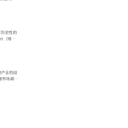
体（增长
最大股东将
为主承销
债券的发行
份情况进
强制平
下历史性的
及证券投资
至
还了总计
的平均收入增
件均发生了
券投
因为需要确
甲骨文、
尽管全球国
物产业的战
评级此前将
翻译与编
配售增资
08万亿人民
转换债券发
改善性质不
到约2万
报道经人工
和技术商业
基点）也分
用风险评估
，但这一
场正在从廉