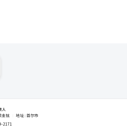
和共同开发
218亿人
项目，比
示出其在全
案例也在急
NMPA）
 三星
生物科技企
与普兴制药
领域，正逐
平台、制造
责人
梁圭铉
地址 : 首尔市
|
-2171