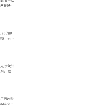
有的资产以
入、劳动、
替代原料引
值转型，并
业将转型为
 国家
、酒店和显
产管理公司
高端领域
统翻译与编
Cap的数
初期，表现
金的改革，
产运用和利
低价买入的
产区分为证
护特殊就业
投票程序
rain）
也表现出上
才，并创造
时，国内韩
金式溢
培育与五极
 截至
8至12月
元。IT和
资产领域的
石化等行业
品（增长
长。 进
电子因收购
4%）的全
财务结构恶