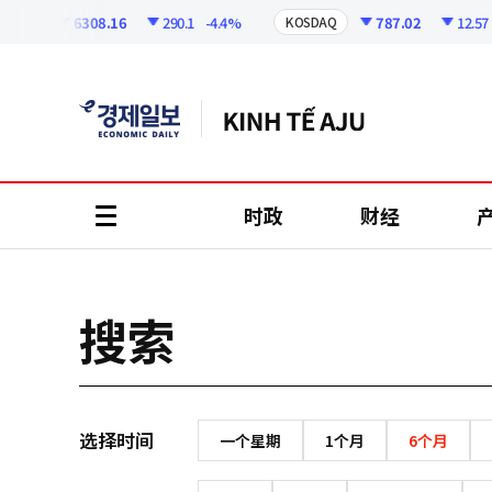
코
인
6308.16
290.1
-4.4%
787.02
12.57
-
SPI
KOSDAQ
정
보
时政
财经
all
menu
搜索
选择时间
一个星期
1个月
6个月