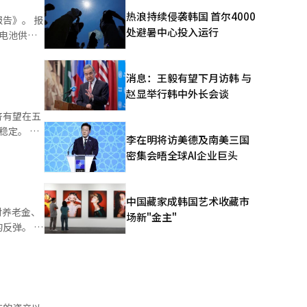
热浪持续侵袭韩国 首尔4000
》。 报
感器和机器
处避暑中心投入运行
料电池供应
四足行走机
pot商业
消息：王毅有望下月访韩 与
健康、可持续
赵显举行韩中外长会谈
体·显示材
济有望在五
易自律合规
定。 具
李在明将访美德及南美三国
6月经常账
密集会晤全球AI企业巨头
愿服务时间
，经济在五
价值与社会
中国藏家成韩国艺术收藏市
等措施对物
对养老金、
编辑。
场新"金主"
弹。 政
基数效应以
相关部长
长风险，以
 产业
以及收
计划逐步制