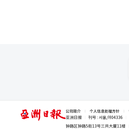
价仿制药的供应基地转变为同时生产创新技术和新药候选的
项大型技术出口和共同开发合同
伙伴。尤其是在抗体药物结合体（ADC
发生产（CDMO）领域，中国企
民币（约合4千650亿人民币），
2024年的148个增加约41%
球市场的活跃表现。 市场普遍认为，中国凭借庞大的内需市场、相对丰富的人力资源、工艺能力和快速的设备扩展能
力，正在演变为一个能够同时进
剧增加，原因在于其成本低于美国
去年在国内进行的临床试验数量较前一年增加6
业带来了变化。与中国的合作不仅
生物科技控股公司在北京设立了首
业共同挖掘抗癌候选物质，并在
合作，推动治疗阿尔茨海默病的AR1001在中国的三
物创新战略团队负责人尹熙正表示
渐成为共同开发的重要合作伙伴
和质量能力，开展合作。”※ 本
亚
公司简介
个人信息处理方针
洲
亚洲日报
刊号 : 서울,아04336
|
|
日
报
钟路区钟路5街13号三共大厦11楼