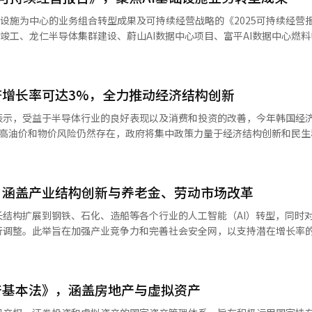
础设施为中心的业务组合转型成果及可持续经营战略的《2025可持续经营报告
向工业现场推广1000台AI机器人。同时，将扩大核心部件如执行器、传
的竣工、龙仁半导体集群建设、蔚山AI数据中心项目、富平AI数据中心燃
证测试场。 市场普遍认为，政府的机器人产业发展政策一旦
括半导体制造设施、工业气体、半导体
企业将受益。未来资产证券研究员朴善英表示：“克罗博特是波士顿动力
T资产循环（ITAD）在内的AI基础设施全价值链来提升其业务组合。 在可持续经
，基于其在半导体工厂和公共安全领域的订单参考，预计未来在工业现场的S
le Materiality Assessment），将应对气候变化、工作场所安全
益。”※ 本报道经人工智能（AI）系统翻译与编辑。
增长率可达3%，全力推动经济结构创新
与业务领域相关的影响·风险·机会（IRO）评估。特别是考虑到半导
部ESG评估中，SK生态计划也继续取得优异成绩。
表示，受益于半导体行业的良好表现以及消费和投资的改善，今年韩国经
等级（A-），并在伴随成长指数评估中连续9年获得最佳等级。在公平交
高油价和物价风险仍然存在，政府将集中政策力量于经济结构创新和民生稳
40亿韩元的社会价值。这是根据
行的紧急经济总部会议暨经济结构创新关系部长会议上指出：“刚刚发布的
营原则综合计算的经济间接贡献成果、环境成果和社会成果的结果。员工志
益于半导体的强劲表现，出口创下历史最高纪录，消费和投资也持续改善
础设施业务转型，扩大了与核心业务场所附近地区的特色社会贡献活动。 SK生态计
亿6000万美元、2月
设施解决方案供应商，我们将不断增强差异化竞争力，同时持续实践经济
，涵盖产业结构创新与养老金、劳动市场改革
3000万美元和5月的386亿1000万美元后，继续保持增长趋势。 消费者物价指数
以来首次降至2%区间。政府认为，石油最高价格的降低和农产品折扣支持
结构扩展到钢铁、石化、造船等各个行业的人工智能（AI）转型，同时
。第二季度的业绩将于14日公布。※ 本报道经人工智能（AI）系统翻译与
调整。此举旨在加强产业竞争力和完善社会安全网，以支持潜在增长率的反
的高油价负担使民生经济面临持续困难，去年通信费用的临时减免带来的
由副总理兼财政经济部部长具允哲主持的紧急经济总部会议及经济结构创新
，因此我们必须保持紧迫感，继续进行跨部门的物价稳定努力。” 他还警惕经济
两大支柱推进经济结构改革。
业的现象。具副总理表示：“我们的经济面临低出生率、高龄化等经济增
为一揽子措施进行支持，并通过相关部门的高级协商机制持续监测推进情况。
的产业转型压力。如果当前的半导体热潮无法扩展到整个经济，行业、地区
产基本法》，涵盖房地产与虚拟资产
生物、家电、造船、汽车等主力产业的AI基础制造流程的引入上。政府
弹，达到全民共同发展
至2030年间开发