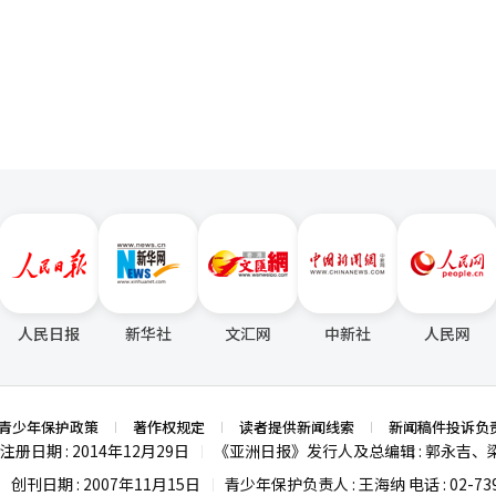
市场。 近期，全球制药公司与中国生物科技企业签署了多
页
，表明中国不再仅仅是简单的生产基地，而是被认可为创新药的供应来源
）和人工智能药物开发领域，中国企业的影响力迅速上升。 在生物药物合同开
业也在增强竞争力。代表企业之一的无锡生物技术公司，其去年销售额达到
较2024年增长16.7%。新项目的数量也在逐年增加，去年共获得209个新
。截至去年底，该公司总共拥有945个项目，其中一半的新项目来自美国，显
行研发和生产的综合性生物基地。选择中国市场作为临床试验合作伙伴的
且临床速度更快。根据韩国生物协会的数据，中国国家药品监督管理局（
.4%，达到5215例，创下历史新高。 这一趋势也给国内制药和生物行
限于市场进入，还演变为共同开发候选物质、初期临床和全球商业化的模式。
个海外研发基地，增强了以ADC为中心的新药开发能力。LG化学与中国
当地进行前期临床试验，而后期开发和商业化则由其直接负责。阿里生物
期临床试验和商业化。 韩国科学技术规划评估院（KISTEP）生
人民日报
新华社
文汇网
中新社
人民网
：“中国企业在双抗体、ADC、CAR-T（嵌合抗原受体T细胞）等前沿
。”他进一步建议：“应结合中国的资产、临床和市场准入能力与我国的
报道经人工智能（AI）系统翻译与编辑。
青少年保护政策
著作权规定
读者提供新闻线索
新闻稿件投诉负
注册日期 : 2014年12月29日
《亚洲日报》发行人及总编辑 : 郭永吉、
|
创刊日期 : 2007年11月15日
青少年保护负责人 : 王海纳 电话 : 02-739
|
|