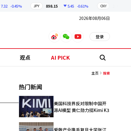
32
-0.45%
898.15
5.45
-0.61%
209.97
JPY
CNY
2026年08月06日
登录
weibo
weixin
youtube
观点
AI PICK
搜
索
主页
搜索
热门新闻
美国科技界反对限制中国开
源AI模型 黄仁勋力挺Kimi K3
爱敬产业携手复旦大学张江