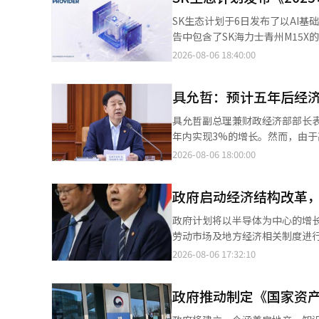
结构创新推进方向》。 政府计划开发专注于化工、钢铁、汽车、电池、造船、家电、物流、医院、酒店和显示器等十
SK生态计划于6日发布了以AI基
大行业的类人机器人，并计划每年
告中包含了SK海力士青州M15X
人手的研发，并在世门金机器人铸造厂和大庆地区建立实
等以AI和半导体为核心的愿景和主要业务成果。 SK生态计划正在通过建立包
2026-08-06 18:40:00
落实，工业机器人和物理AI相关
·显示材料、AI数据中心（DC）、I
器人‘Spot’的核心合作伙伴
营方面，通过双重重要性评估（Doub
化应用和巡逻服务的扩展将带来收
具允哲：预计五年后经济
供应链等作为核心主题，并进行了
料子公司的价值链扩展，系统性地审查了风险和机会因素。 在外
具允哲副总理兼财政经济部部长
CDP气候变化评估中保持了领导
年内实现3%的增长。然而，由于
程序（CP）评估中也连续3年获得最高等级。 根据报告，SK生态计划去年创造了76
副总理在6日于政府首尔厅舍举
2026-08-06 18:00:00
SK集团的双重底线（DBL）经
户盈余首次达到500亿美元，得
总计达5万208小时，并根据AI基
年内实现3%增长的可能性大大增加。” 6月的经常账户盈余为497亿3000万美元，继1月的132
划相关人士表示：“作为AI基础
政府启动经济结构改革
的231亿9000万美元、3月的379亿
价值共同增长的共生经营。” 此外，SK生态计划在今年第一季度的销售额达到了4兆8997亿韩元，同比增长约
在上月上涨率为2.8%，三个月
政府计划将以半导体为中心的增长
90%。营业利润为9314亿韩元
价上涨的减缓产生了影响。 然而，政府仍将中东战争和高油价带来的民生负担视为风险因素。具副总理强调：“中东
劳动市场及地方经济相关制度进行
战争的不确定性依然存在，累积
府于6日在首尔政府大厦召开了
2026-08-06 17:32:10
及高温天气等物价上行风险仍然存在
会议，讨论了《经济结构创新推进方向》。 政府将以“产业结构创新”和“共同成长”
复苏成果集中在半导体等部分行
财政、税制、金融和监管改善将作
及AX、GX、供应链重组等强烈
政府推动制定《国家资
结构创新将重点放在钢铁、石化、
入、资产的两极分化结构可能会加剧。” 他表示：“政府将全力以赴实现潜在增长率的反
定各行业的高附加值和环保转型方案。 在钢铁领域，政府将推动AI制造流程的创新，并计划在2026