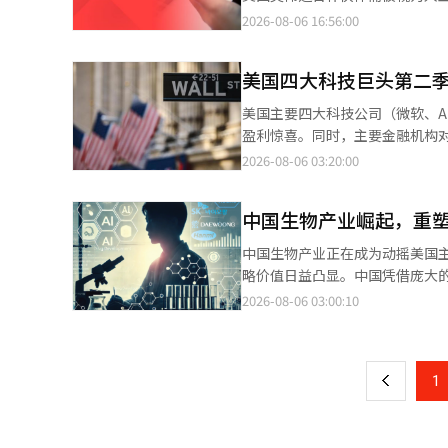
面增长而增加了38.6%。原材料
化，股价暴跌，最大股东不得不以
2026-08-06 16:56:00
64.1%）、信息通信设备（增长44.0%）。 服务账户的赤字为12亿9000万美元，较
财务风险转嫁给成浩电子。 - 根
28亿美元相比，赤字幅度大幅缩小。 在服务账户中，旅行账户盈余为4亿4000万美元，连续两个月实现
商，计划发行规模为1000亿韩
数增加，而由于燃油附加费上涨，出境人数减少。 然而，知识产权使用费账户
美国四大科技巨头第二季
是否是为了支持陷入资金危机的最
中支付的知识产权使用费结算完成，导致收入大幅减少。 本源收入账户
一步恶化。股价持续下跌，至7月
美国主要四大科技公司（微软、Al
7000万美元，股息收入账户的
仓”的条款，开始对西龙电子形成
盈利惊喜。同时，主要金融机构对人工智能（AI）泡
的股息支付因上月的季度股息基数效应而减少。 金融账户的净资产（资产-负债）为
0.05%，将立即失去控制权。 
24%）、Meta（增长28%）
2026-08-06 03:20:00
史新高，超过了3月的310亿8000万美元。 直接投资方面，国内投资者的海外投资增加至80
1350亿韩元的现金。 ◆主要报告 ▷从会议记录和7月物价看货币政策委员会：预计10月加息，而非8月连续加息- 7月
长率为22.5%，净利润增长率平均达到约140%。 市场对这一业绩的反应是
者的国内投资增加至46亿3000万美元。 在证券投资中，国内投资者的海外投资以股票为主增加了3
会议记录中，主张采取先发制人
指数（SOX）在业绩发布周上涨了8.2%。个别公
而外国投资者的国内投资减少了263
变化。 - 随着对连续加息的担
中国生物产业崛起，重
持续性发出了持续警告。穆迪表示，
资资产因负债性证券的减少幅度加大，增
认的材料较多。 - 会议记录中几乎没有考虑连续加息的委员，而高汇率和资产市场过热的前提条件均已缓解。预计下
CoreWeave）在“资产轻量化”向“资
获利了结卖出等原因减少了316亿
中国生物产业正在成为动摇美国
次加息时点为10月。 ◆收盘后（5日）主要公告 ▷LG CNS决定进行约727亿韩元的中期现金分红……每股750韩元 ▷
支出将从2026年的7850亿美
债指数（WGBI）资金流入，但
略价值日益凸显。中国凭借庞大的内
哈纳微电子决定发行规模为100
甲骨文的信用评级下调至投资级最低的“BBB-”。 此外，Alphabet
辑。
机构Grand View Resea
2026-08-06 03:00:10
页
▷考来铅决定进行1019亿韩元的
因之一是对OpenAI和Anth
币）在2030年扩大至2630亿美元（约合380
行 ◆基金动态（截至4日，不包括ETF） 国内股票型：357亿韩元 海外股票型：-10亿韩元 ◆今日（周四）主要日程
同。 大科技公司通过特殊目的公司（SPV）执行AI设备投资的很大一部分，从而将相关债务转移出财务报表，这也是
位居全球第二，仅次于美国。韩国
一
德国：工厂订单（6月） 欧元区
市场不安的一个因素。 “AI泡沫”也反映在信用违约掉期（CDS）溢价上。甲骨文的五年期CDS溢价在上月底达到了
9763亿人民币（约合635万
智能（AI）系统翻译与编辑。
215个基点，超过了2008年金融
上
1
化于一体的产业生态系统，成为全球制药霸权竞争的核心力量
别创下了历史新高。CDS是为应
市场正从以仿制药为主转向创新药
更高。※ 本报道经人工智能（A
比例在过去五年中呈下降趋势。相