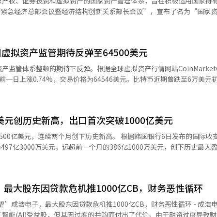
识产权、证券投资和虚拟资产的国家资产管理体系，旨在积极运用国家持
过对钢铁等传统主力产业的结构创新以及新兴产业的培育，解决资产、收
原炼钢实证技术。石化产业将在第四季度推出包括AI流程创新、业务重组和
政府将把经济关系部长会议作为‘结构创新部长会
《国家资产基本法》，以便系
。计划推动钢铁、石油化工等主力产业的人工智能制造工艺创新和高附加
并支持完全自主航行及环保、高附加值船舶技术的开发。汽车及零部件产
价值创造的
在下半年制定安全垫强化方
设立针对执行器、传感器、机器人
筑物等房地产，以及动产、金融资产、知识产权和虚拟资产的综合管理基础。
公布，‘劳动者权利基本法’计划在年内制定。 政府将制定国家资产基本
R&D），并开发针对化工、钢铁、汽车、电池、造船、家电、物流、医院
虚拟资产监管期待反弹至64500美元
加强。将扩大总协调机构的控制塔角色，并扩大各部门可以委托给韩国资
以创造价值为中心进行运作。计划到2030年培养超过20万名人工智能等
案。
与。该委员会将
万个就业和创业机会的青年就业恢复方案。※ 本报道经人工智能（AI）系
监管体系整顿的期待下反弹。根据全球虚拟资产行情网站CoinMarket
0个工序的机器人学习数据，并建立跨政府的数据库。 在“共同成长”领域，
向及特例适用的合理性等。 对资产管理特例的监管也将加强。政府
一日上涨0.74%，交易价格为64546美元。比特币近期曾跌至6万美元
和生命周期资产形成的支持。从第三季度开始推进基础养老金和退休养老
定特例允许的原则，并建立事前和事后管理体系。还将建立系统性评估资
析认为，近期下跌过程中短期获利了结和杠杆投资者的抛售量已被消化，
领取标准的弱势群体安全网强化方案。 政府还将应对因AI转型带来的劳
的扩大，现行国有财产相关基金的功能及收入
明确法案》将通过的期待也起到了推动作用。《明确法案》旨在将虚拟资
进青年就业恢复方案和产业转型就业稳定基本计划，并在第四季度制定保
AMCO的国有财产管理功能和角色。 政府将建立一个整合国家和地方
员会（SEC）和商品期货交易委员会（CFTC）的监管权限。尽管参议院
权利基本法》。夜间劳动者健康保护方案将在第三季度发布。 青年政策将具体
。计划在今年内将地方政府和公共机构的资产信息与数字预算会计系统（dB
美元创历史新高，出口首次突破1000亿美元
计将继续推动虚拟资产行业的增长，从而支撑比特币价格。主要的山寨币
、生育和文化生活等社会进入阶段。政府计划培养超过20万名AI专业人
还计划建立一个支持国家资产利用和开发的基于AI的
68%，达到1904美元。索拉纳上涨0.01%，报74美元。截至当天上午8
，政府将在第三季度制定包括AI智能农业设施
两个月创下历史新高。 根据韩国银行6日发布的国际收支初步统计
此，将于2027年启动信息化战略计划（ISP）的制定。 为了连接国家资产的需求
价格约为91648000韩元（约合64482美元），较前一日下降0.02%。'
农村发展战略。将开发与传统市场和地方节庆相结合的旅游内容，并集中
497亿3000万美元，远超前一个月的386亿1000万美元，创下历史最大盈余。
年1至2月对资产进行分类，1至3月调查利用计划，4至7月决定利用方案，
工智能（AI）系统翻译与编辑。
政拨
1000万美元，是去年同期478亿7000万美元的四倍。 从各项指标来看，商
款计算方式将在后续讨论中确定。 此外，经济结构创新相关部长会议
，再次创下历史新高。出口额达到1123亿7000万美元，首次突破1000亿美
案。工作组将分为总组和房地产、知识产权、证券投资、虚拟资产等核心
青年就业恢复方案和退休养老金激活方案等紧急任务，并逐步发布钢铁、
计算，与去年同月相比，计算机周边设备
智能（AI）系统翻译与编辑。
，最大股东因贷款危机推1000亿CB，财务恶性循环
AI）系统翻译与编辑。
（增长196.9%）、无线通信设备（增长60.6%）等出口大幅增加，石油产
6%）、钢铁产品（增长17.9%）、机械及精密仪器（增长8.6%）等也有所增
望’成浩电子，最大股东因贷款危机推1000亿CB，财务恶性循环 - 成浩
口额因原材料（增长30.5%）、资本品（增长35.3%）、消费品（增长16.
智能(AI)受益股，但其因过度的并购而付出了代价。由于融资过度导致