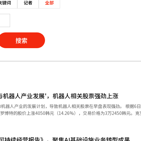
关键词
记者
全部
搜索
与机器人产业发展'，机器人相关股票强劲上涨
人产业的发展计划，导致机器人相关股票在早盘表现强劲。 根据6日韩国交易
罗博特的股价上涨4050韩元（14.26%），交易价格为3万2450韩元。
普遍上涨，包括杰斯特克
提机器人（5.55%）、凯尔姆（2.77%）和贝诺提安尔（2.35%）。 政府当天宣
动力，并计划在各个行业中扩大AI机器人的应用，这被解读为投资者信心
25可持续经营报告》，聚焦AI基础设施业务转型成果