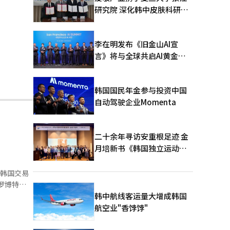
研究院 深化韩中皮肤科研合
作
李在明发布《旧金山AI宣
言》将与全球共启AI黄金时
代
韩国国民年金参与投资中国
自动驾驶企业Momenta
二十余年寻访安重根足迹 金
月培新书《韩国独立运动圣
地：向旅顺口追问历史》出
版
克罗博特是
韩中航线客运量大增成韩国
航空业"香饽饽"
的集中体