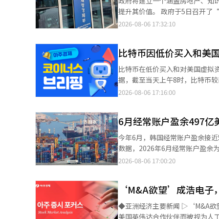
政府将建立一个涵盖房地产、知
的‘经济结构创新’目标，并通
总额为7868亿韩元的韩国氢还
提升其价值。 政府于5日召开了“紧急经济总部会议暨经济结构创新关系部长会议”，宣布了名为“国家资产管理体
代际、地区间的差距，创造让国民切实感受到的变化。” 为此，
入的综合支持方案。 在生物领域，政府将制定AI新药开发的综合路线图和K-制药生物前沿企业的培育方案。造船业将
系大转型（K-Asset创新项目）”的计划。 政府决定全面修订现行的国有财产法，制定
2026-08-06 17:32:10
议’每月讨论经济结构创新方案
引入焊接机器人等人形机器人，
统地管理国家资产并用于创造国富。 法律概念将从以所有和保留为中心的国有财产转变为强调积极运用和
重点培育物理人工智能的核心机器人产业。 为减少弱势群体的生计和金融不安，政府将
AI工厂，并推动国产自主驾驶AI模型的开发。 政府还将扩大对物理AI产业的支持，
国家资产。新法律将包括土地、建
案。基础和退休养老金的改革方案也将尽快
手等三大核心部件的专用研发（
比特币因低价买入和美国
资产管理的总协调功能也将得到
法，积极调整国有资产管理体系，
示等十大产业的专用人形机器人。 政府还计划通过连接AI工厂和智能工厂，制定年内推广1000台AI机器人的方
（KAMCO）等专业机构的业务范围。 还将新设“国家资产管理委员会”，由民间和政府专家共同参
的专业人才，并尽快公布创造30
比特币在低价买入和对美国虚拟资产
计划建立数据工厂，生产10个行业的30
审议和决定国家资产综合计划、资产运用的基本方
辑。
据，截至当天上午8时，比特币较前
政府将加强对弱势群体的安全网
计划根据基本法的宗旨，严格规
疲软，但当天略有反弹。市场分
2026-08-06 17:16:00
并在第四季度制定包括生活和医疗补助等福利
用成果的反馈机制，以便反映在未来的运营方向上。 随着国家资产范围
资金流入。此外，市场对美国《
动市场重组。从第三季度开始推
支出结构也将重新审视。同时，还将考虑改革K
券和商品，并理顺美国证券交易委
和平台劳动者等劳务提供者的《劳动者
政府及公共机构资产信息的数据库
6月经常账户盈余497亿
延迟，但如果相关法案通过，预
化为就业、住房、资产形成、婚姻
连接，并引入支持行政网络的人工智能（AI）聊天机器人。 政府
涨趋势。以太坊价格较前日上涨1.
20万个民间和公共就业岗位以及超过10万名创业者。 在地方经济领域
今年6月，韩国经常账户盈余接近500亿美元，连续
专用数据库“K-Asset Cloud”。为
元交易所Bithumb上的比特币交易
集聚和农村必需生活服务扩展的
数据，2026年6月经常账户盈余为
和供应，将新设定期管理程序。每
价'为-0.15%。※ 本报道经人
三特地区产业相结合的国立大学。 为支持结构创新的资金，政府决定同时推进未来应对基金的设立、地方教育财
6月，今年累计经常账户盈余达到1910亿
2026-08-06 17:00:20
具体化项目。 政府将启动由民间专家参与的公私合营工作组，并指定韩国开发研究院（KDI）为总研究机构，计划在
款的改革和支出结构调整。具体的资金规模和拨
品账户盈余为478亿9000万美元
年内制定《国家资产基本法》草
计划每月召开一次。将优先审议
非IT产品的出口均有所增长，推动了出口的增加。 具体来看，按通关标准
分组进行运作。※ 本报道经人工
‘M&A欲望’成浩电子
的对策。※ 本报道经人工智能（
SSD（增长282.7%）、半导体
47.5%）、化工产品（增长18.
◆亚洲经济主要新闻 ▷‘M&A欲
口方面，644亿8000万美元的进
美国英伟达合作伙伴而被视为人工