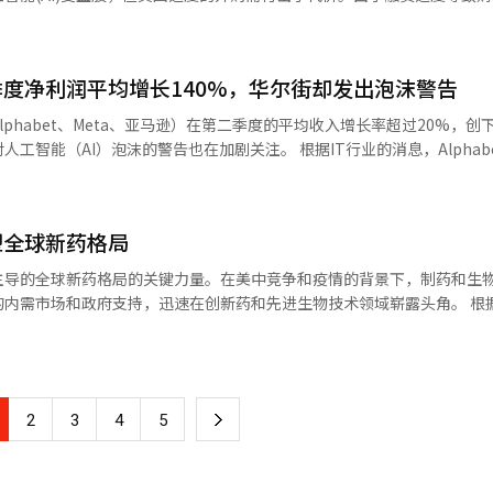
主要是煤炭（增长63.0%）、原油（增长50.3%）等，资本品则包括半导
持有股份作为担保，并计划发行大规模可转换债券(CB)。有观点指出，
上月略有扩大，但与去年同期的
据金融投资业界的消息，成浩电子最近选择NH投资证券和Kiwoom证券作
盈余。入境人
元的私募可转换债券。 - 市场对大规模融资的目的产生了疑虑。此次可转换
转为4亿4000万美元的赤字，因上月集
度净利润平均增长140%，华尔街却发出泡沫警告
大股东西龙电子，而非为公司提供成长资金，成为了讨论的焦点。 - 7月
的盈余从5月的21亿7000万美元扩大至32亿
底跌至11850韩元，触发了“如果在3个交易日内未能补充担保，将进行
phabet、Meta、亚马逊）在第二季度的平均收入增长率超过20%，创
盈余为25亿6000万美元，盈余规模有所增加。这是由于股息收入的增加以
压力。如果强制平仓执行，西龙电子的持股比例将从原来的38.18%骤降
沫的警告也在加剧关注。 根据IT行业的消息，Alphabet（增长
467亿1000万美元，增幅创下历
- 因此，西龙电子在股价下跌加剧的7月8日至31日之间，分五次逐步提前偿
、亚马逊（增长20%）和微软（增长18%）这四家公司在2026年第二季度
亿1000万美元，外国投资
半导体相关股票的强劲表现。费城半导体
5亿6000万美元，
措施的委员仅有一人。消费者物价、生活物价下降以及股市调整等前提条
司的股价表现则各有不同。 与此同时，信用评级机构对AI投资的可
亿2000万美元，创下历史第二大降幅，仅次于3月的340亿4000万美元。 证
忧减退，中短期内利率可能继续下行。 - 然而，利率下行的幅度可能有限，
塑全球新药格局
他们追踪的六家超大规模公司（微软、亚马逊、Alphabet、Meta、
幅为35亿6000万美元，较上月的62亿4000万美元有所减少。 特别是股票因
产密集型”转型过程中，信用质量面临威胁。 穆迪预计，这六家公司的资本
1000万美元，创下历史最大净卖出。负债性证券为52亿9000万美元，
主导的全球新药格局的关键力量。在美中竞争和疫情的背景下，制药和生
元增加到2027年的约1万亿美元。直接债务也已接近4600亿美元。标普全球
由于季度末到期的影响，增幅有所缩小。※ 本报道经人工智能（AI）系统
需市场和政府支持，迅速在创新药和先进生物技术领域崭露头角。 根据市场调研
0亿韩元的可交换债券 ▷由于管理类别指定的担忧，썸에이지决定撤回股东
、亚马逊和微软三家公司的净利润大幅增长的原
rch的数据显示，中国生物技术市场规模预计将从2023年的约742亿美元（约合1
季度现金分红……每股5000韩元 ▷光和电子完成60亿韩元规模的私募可
ropic投资股份的评估收益被大幅反映。业内人士认为，这与主营业务的盈利
万亿人民币），增长超过三倍。 在销售额方面，中国的制药和生物产业
制药生物协会指出，预计到2024年，中国制药和生物产业的销售额将达
：零售销售（6月） 美国：单位劳动成本、非农生产率（第二季度）※ 本
亿人民币）。报告认为，中国正在快速构建一个集生产、研发（R&D）、临床
危机时的高点（198个基点）。英伟达（79个基点）和Alphabet（67个
下
2
3
4
5
。 产业结构的变化同样值得关注。近年来，中国的制药
对债券违约风险而设计的衍生产品，溢价的上升意味着市场对该企业的信
和生物技术。尽管到2024年，仿制药在中国制药市场的占比仍高达50%
I）系统翻译与编辑。
一
反，创新药的年均增长率达8.53%，引领市场扩张。分析认为，中国市