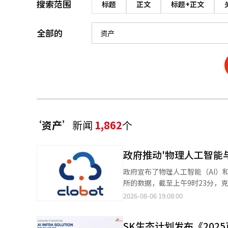
搜索范围
标题
正文
标题+正文
全部的
‘资产’
新闻
1,862
个
政府推动'物理人工智能
政府宣布了物理人工智能（AI）和机器
所的数据，截至上午9时23分，克
一家专注于机器人解决方案和服务的企业。 同一时间，其他主要机器人股票也
2026-08-06 19:08:00
（17.95%）、罗博星（7.29%）、
布将物理AI作为未来的核心增长
SK生态计划发布《20
现。 政府在由副总理兼企划财政部长具允哲主持的紧急经济总部会议及经济结构创新相关部长会议上，发布了《经济