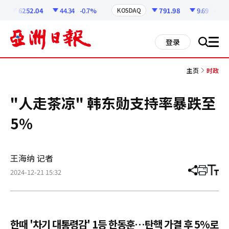
코
인
6252.04
44.34
-0.7%
791.98
9.69
-1.21%
KOSDAQ
정
보
all
登录
搜
men
索
主页
时政
"人走茶凉" 韩东勋支持率暴跌至
5%
王海纳 记者
2024-12-21 15:32
分
打
调
享
印
整
文
大
章
小
한때 '차기 대통령감' 1등 한동훈…탄핵 가결 후 5%로