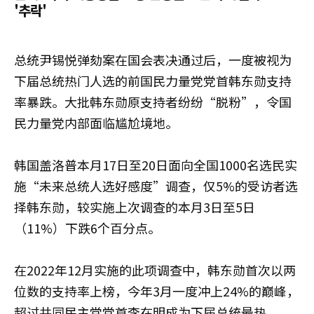
'추락'
总统尹锡悦弹劾案在国会表决通过后，一度被视为
下届总统热门人选的前国民力量党党首韩东勋支持
率暴跌。大批韩东勋原支持者纷纷“脱粉”，令国
民力量党内部面临尴尬境地。
韩国盖洛普本月17日至20日面向全国1000名选民实
施“未来总统人选好感度”调查，仅5%的受访者选
择韩东勋，较实施上次调查的本月3日至5日
（11%）下跌6个百分点。
在2022年12月实施的此项调查中，韩东勋首次以两
位数的支持率上榜，今年3月一度冲上24%的巅峰，
超过共同民主党党首李在明成为下届总统最热