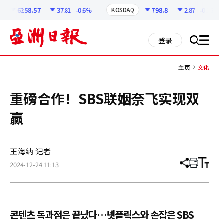
코
인
6258.57
37.81
-0.6%
798.8
2.87
-0.36%
KOSDAQ
정
보
all
登录
搜
men
索
主页
文化
重磅合作！SBS联姻奈飞实现双
赢
王海纳 记者
2024-12-24 11:13
分
打
调
享
印
整
文
大
章
小
콘텐츠 독과점은 끝났다…넷플릭스와 손잡은 SBS