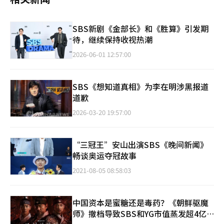
SBS新剧《金部长》和《胜算》引发期
待，继续保持收视热潮
2026-06-01 12:57:00
SBS《想知道真相》为李在明涉黑报道
道歉
2026-03-20 19:57:00
“三冠王”安山出演SBS《晚间新闻》
畅谈奥运夺冠故事
2021-08-05 08:58:03
中国资本是蜜糖还是毒药？《朝鲜驱魔
师》撤档导致SBS和YG市值蒸发超4亿