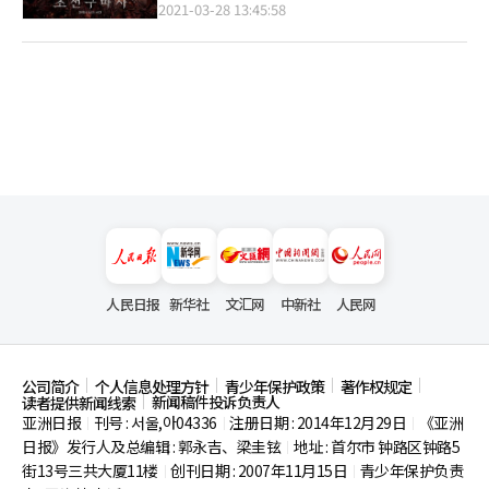
元！
2021-03-28 13:45:58
人民日报
新华社
文汇网
中新社
人民网
公司简介
个人信息处理方针
青少年保护政策
著作权规定
新闻稿件投诉负责人
读者提供新闻线索
亚洲日报
刊号 : 서울,아04336
注册日期 : 2014年12月29日
《亚洲
|
|
|
日报》发行人及总编辑 : 郭永吉、梁圭铉
地址 : 首尔市
钟路区钟路5
|
街13号三共大厦11楼
创刊日期 : 2007年11月15日
青少年保护负责
|
|