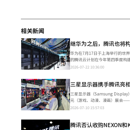
相关新闻
继华为之后，腾讯也将构
华为在7月17日于上海举行的世界人工
的腾讯云计划在今年第四季度构建
运算能力，以极大降低推理成本。 超级节点是将数千个AI半导体连接成一个巨大的计算机的超大型AI计算系统。
2026-07-22 10:36:00
稳定提供AI大型模型(LLM)的
导体，但具体使用哪些产品尚未公开。 此外，腾讯还介绍该超级节点将基于NPO(近接封装光学)技术
三星显示器携手腾讯亮相Bil
是一种将光模块放置在芯片旁边
NPO是一项处于商业化初期阶
三星显示器（Samsung Dis
共同制定NPO标准。 腾讯云为中国主要AI初创企业和企业客户提供AI基础设施服务。通过构建超级节点，腾讯的目标
元（游戏、动漫、漫画）展会——Bilibili 
是以更低的成本提供服务。 另一方面，由于美国对半导体的制裁，中国无法获得英伟达最新的AI半导体。因此，中国
国内容平台哔哩哔哩（Bilibi
2026-07-10 15:57:03
选择将性能较低的国产AI半导体连接成大规模集群
国家和地区的40多万名观众，今年
智能大会(WAIC)上首次公开
显示器首次亮相该展会。公司搭建约
8192个神经网络处理器(NPU
腾讯否认收购NEXON和Kaka
有机发光二极管）面板的智能手
主开发的AI芯片昇腾。※ 本报道