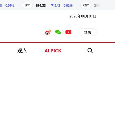
0.54%
894.33
5.43
-0.61%
209.92
1.04
JPY
CNY
2026年08月07日
登录
weibo
weixin
youtube
观点
AI PICK
搜
索