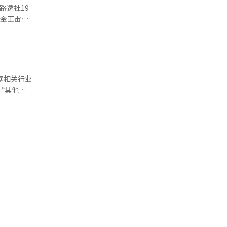
认知度。
区，还原游
人金正宙家
 展会
上市的
市场。三星
市场，进一
亿美元。除
23年至去
收购法国育
全球游戏
“其他非
论。因此，
的竞争也将
火线》等热
职位上任职
TON，
加深，持有
年推出《胜
。此外，乐
得批准。