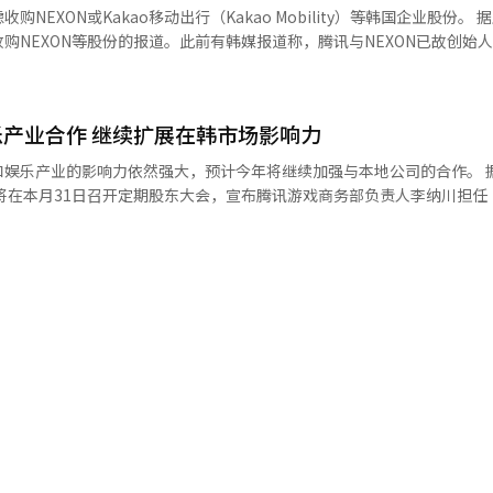
速响应等方面的显示优势，进一步提升OLED品牌在中国年轻消费群体中的
XON或Kakao移动出行（Kakao Mobility）等韩国企业股份。 据路透社19
与中国游戏巨头腾讯合作，以腾讯新作《王者荣耀：世界》为主题打造展
购NEXON等股份的报道。此前有韩媒报道称，腾讯与NEXON已故创始
ED显示技术在色彩表现、对比度和游戏体验方面的优势，吸引现场玩家体验。
的可能性。彭博社本月12日也报道称，腾讯计划斥资150亿美元收购在日本
游戏笔记本市场的OLED品牌“OBLYX”，进一步拓展全球游戏笔记本
契机，加强与全球PC品牌及游戏产业伙伴的合作，加快开拓中国游戏显示
并购，腾讯目前更倾向于将资源聚焦在人工智能领域的投资。 作为全球最大的
大的游戏市场。随着移动游戏
产业合作 继续扩展在韩市场影响力
局全球游戏市场，但在多数战略性投资中持谨慎态度，通常投资规模为数
普及，高性能游戏设备需求持续增长。市场研究机构Omdia数据显示，20
戏公司Supercell外，腾讯近年来的最大一笔交易，是今年初以13亿美元
乐产业的影响力依然强大，预计今年将继续加强与本地公司的合作。 据相关行业
均复合增长率高达1449%，远高于全球平均405%；同期，中国市场占
e）将在本月31日召开定期股东大会，宣布腾讯游戏商务部负责人李纳川担任
成为全球增长最快的核心市场之一。 业内认为，在中国游戏产业和电竞
于该游戏在中国的强劲表现，双方正就进一步开发本地化中文内容展开讨
经理Kelis Piao离职后产生的空缺。 Kelis Piao，韩国裔中国
ED游戏显示产品需求仍有望保持快速增长，显示面板厂商围绕游戏市场
腾讯并无必要通过收购方式加强与NEXON的合作。 腾讯否认将收购NEXON。【图片提供 韩联社】
并曾在Kakao Games担任副社长，成功将《地下城与勇士》《穿越
器在展会现场设立的游戏OLED体验区 【图片来源 韩联社】
从腾讯获得投资，并任命Kelis Piao为非常任理事。Kelis Piao在该
子公司和关联公司，腾讯持有Shift Up（34.9%）、魁匠团（KRAF
和Kakao游戏（3%）等公司的股份。同时，腾讯在娱乐行业的投资也进一步
在韩国市场的影响力，尤其对中国市场的拓展
的解除，腾讯在韩国的角色愈发重要。近期，Shift Up计划在今年上半
Soft）也将在下月推出《刀剑2》，腾讯将负责这两款游戏在中国的发行
士：卡赞》也已由腾讯负责中国发行工作，尽管该游戏的中国版号尚未获