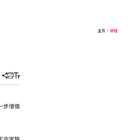
主页
财经
分
打
调
享
印
整
文
大
章
小
一步增强
正宙家族