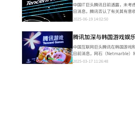
OLED在高画质、高刷新率及快
中国IT巨头腾讯日前透露，未考虑收购NE
值得关注的是，三星显示器此次
日消息，腾讯否认了有关其有意收
戏场景，并通过现场试玩展示OL
族展开接洽，探讨收购NEXON
2025-06-19 14:02:50
期间，三星显示器还首次发布面向
NEXON。 但Kakao移动出行，以及NEXON母公司NXC未就有关报道进行任何回应。业内人士表示，收购NEXON并不
显示器表示，希望以此次参展为
符合腾讯当前的战略重点。相比大规模
步扩大OLED产品在游戏显示领域的应用。 目前，中国拥有约6.8亿游戏用户，是全球最
腾讯加深与韩国游戏娱乐
游戏发行商之一，腾讯虽广泛布
持续发展和3A（AAA）游戏不断
2016年以数十亿美元收购芬兰游
中国互联网巨头腾讯在韩国游戏和娱
年，中国游戏OLED笔记本市场年
碧旗下子公司四分之一股份。 这位人士还表示，腾讯与NEXON已在中国市场建立了稳定的合作关系，包括联合发行
日前消息，网石（Netmarbl
OLED笔记本市场的比重由4%升至38%，已
热门手游《地下城与勇士》。鉴
常任理事”。李纳川的任命是为了填补腾讯游戏副总
2025-03-17 11:26:48
生态持续发展的带动下，高端OL
人，曾在腾讯韩国担任初期总经理，
进一步加剧。 三星显示
门游戏引入中国市场。2014年，网石
近10年，直到离职。 腾讯与网石的合作历史悠久，腾讯在网石的持股比例为17.5%。腾讯在韩国的影响力不仅体现在
游戏领域，还涵盖了娱乐产业。通过其
14.6%）、网石（17.5%）
YG娱乐（4.3%）和Kakao娱乐（4.6%）的股份。 腾讯的投资加深了其
起到了重要作用。随着“限韩令”
利女神：妮姬》，恩希软件（NC
线将在本月底推出的《第一狂战
【图片来源 网络】