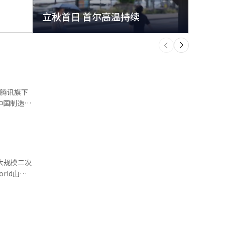
立秋首日 首尔高温持续
极端
个
前
一
下
国制造AI
造的AI半
低成本。
内外行业应
最大规模二次
自20多个
星
连接最多
D（量子点
配备了其自
众现场体验