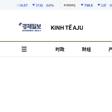
코
인
6258.57
37.81
-0.6%
798.8
2.87
-0.36
I
KOSDAQ
정
보
时政
财经
all
menu