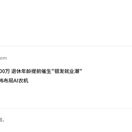
com
00万 退休年龄提前催生"银发就业潮"
韩布局AI农机
载。