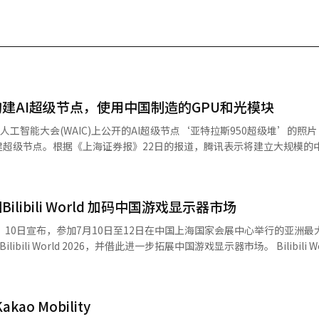
建AI超级节点，使用中国制造的GPU和光模块
智能大会(WAIC)上公开的AI超级节点‘亚特拉斯950超级堆’的照片 腾讯旗下
超级节点。根据《上海证券报》22日的报道，腾讯表示将建立大规模的中
为了
学习和推理服务，构建超级节点是必不可少的。腾讯的超级节点将使用中国制
进行构建。NPO
ibili World 加码中国游戏显示器市场
，通过光信号传输数据的系统。这可以减少电力消耗和发热，从而自然降
段的技术，光模块、开关和封装技术之间需要相互兼容。腾讯强调，为此国
play）10日宣布，参加7月10日至12日在中国上海国家会展中心举行的亚洲
World 2026，并借此进一步拓展中国游戏显示器市场。 Bilibili World由中
li）自2017年起举办，是中国规模最大的泛二次元展会之一。去年展会吸引来
，以弥补芯片性能的不足。 华为在7月17日于上海举行的世界人工
共有约700家企业参展，规模创历史新高，预计观展人数将进一步增加。 这是三
了其自主开发的超级节点系统‘亚特拉斯950超级堆’。该产品设计用于高效
300平方米展台，集中展示搭载OLED（有机发光二极管）和QD-OLE
)，以进行数万亿参数的大型语言模型(LLM)的训练和推理。华为的超级节点
o Mobility
机、笔记本电脑、显示器等50余款产品，并设置沉浸式游戏体验区，让观
经人工智能（AI）系统翻译与编辑。