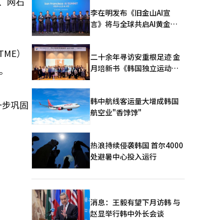
）、网石
李在明发布《旧金山AI宣
言》将与全球共启AI黄金时
代
ME）
二十余年寻访安重根足迹 金
月培新书《韩国独立运动圣
力。
地：向旅顺口追问历史》出
版
韩中航线客运量大增成韩国
一步巩固
航空业"香饽饽"
热浪持续侵袭韩国 首尔4000
处避暑中心投入运行
消息：王毅有望下月访韩 与
赵显举行韩中外长会谈