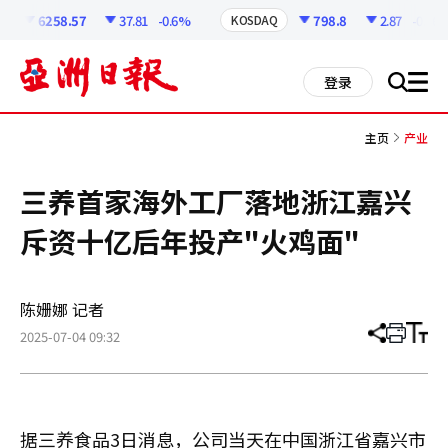
코
인
6258.57
37.81
-0.6%
798.8
2.87
-0.36%
KOSDAQ
정
보
all
登录
搜
men
索
主页
产业
三养首家海外工厂落地浙江嘉兴
斥资十亿后年投产"火鸡面"
陈姗娜 记者
2025-07-04 09:32
分
打
调
享
印
整
文
大
章
小
据三养食品3日消息，公司当天在中国浙江省嘉兴市