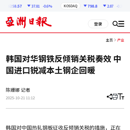
코
인
6258.57
37.81
-0.6%
798.8
2.87
-0.36%
KOSDAQ
정
보
all
登录
搜
men
索
主页
产业
韩国对华钢铁反倾销关税奏效 中
国进口锐减本土钢企回暖
陈姗娜 记者
2025-10-21 11:12
分
打
调
享
印
整
文
大
章
小
韩国对中国热轧钢板征收反倾销关税的措施，正在