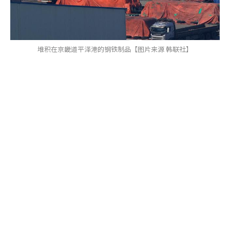
堆积在京畿道平泽港的钢铁制品【图片来源 韩联社】