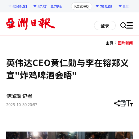
코
인
6249.01
47.37
-0.75%
793.05
8.62
-1.0
KOSDAQ
정
보
all
登录
搜
men
索
主页
图片新闻
英伟达CEO黄仁勋与李在镕郑义
宣"炸鸡啤酒会晤"
傅璐瑶 记者
2025-10-30 20:57
分
打
调
享
印
整
文
大
章
小