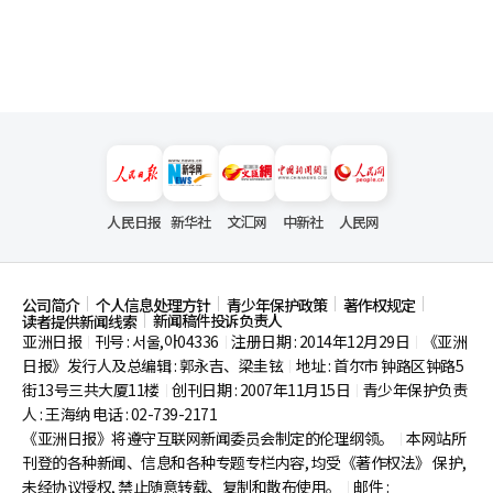
人民日报
新华社
文汇网
中新社
人民网
公司简介
个人信息处理方针
青少年保护政策
著作权规定
新闻稿件投诉负责人
读者提供新闻线索
亚洲日报
刊号 : 서울,아04336
注册日期 : 2014年12月29日
《亚洲
|
|
|
日报》发行人及总编辑 : 郭永吉、梁圭铉
地址 : 首尔市
钟路区钟路5
|
街13号三共大厦11楼
创刊日期 : 2007年11月15日
青少年保护负责
|
|
人 : 王海纳 电话 : 02-739-2171
《亚洲日报》将遵守互联网新闻委员会制定的伦理纲领。
本网站所
|
刊登的各种新闻、信息和各种专题专栏内容, 均受《著作权法》
保护,
未经协议授权, 禁止随意转载、复制和散布使用。
邮件 :
|