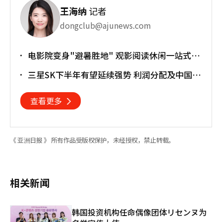
王海纳
记者
dongclub@ajunews.com
电影院变身"避暑胜地" 观影阅读休闲一站式搞
定
三星SK下半年有望延续强势 利润分配及中国竞
争成新变量
查看更多
《 亚洲日报 》 所有作品受版权保护，未经授权，禁止转载。
相关新闻
韩国投资机构任命偶像团体リセンヌ为