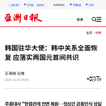
코
인
6258.57
37.81
-0.6%
798.8
2.87
-0.36%
KOSDAQ
정
보
all
登录
搜
men
索
主页
时政
韩国驻华大使：韩中关系全面恢
复 应落实两国元首间共识
王海纳 记者
2025-11-07 09:04
分
打
调
享
印
整
文
大
章
小
주중대사 "한중관계 전면 복원…정상간 공동인식 성실