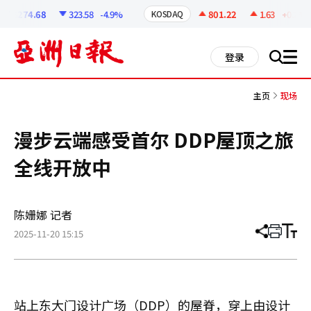
코
인
6274.68
323.58
-4.9%
801.22
1.63
+0.2%
KOSDAQ
정
보
all
登录
搜
men
索
主页
现场
漫步云端感受首尔 DDP屋顶之旅
全线开放中
陈姗娜 记者
2025-11-20 15:15
分
打
调
享
印
整
文
大
章
小
站上东大门设计广场（DDP）的屋脊，穿上由设计