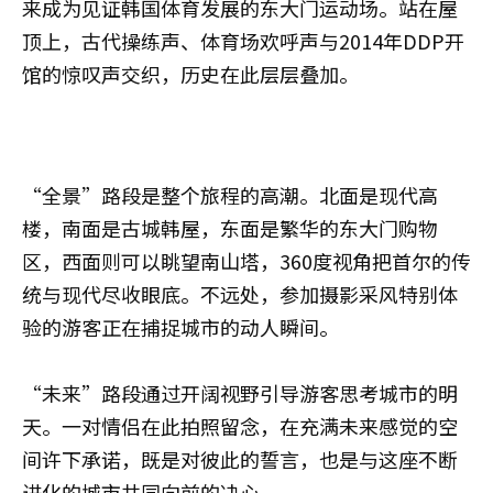
来成为见证韩国体育发展的东大门运动场。站在屋
顶上，古代操练声、体育场欢呼声与2014年DDP开
馆的惊叹声交织，历史在此层层叠加。
“全景”路段是整个旅程的高潮。北面是现代高
楼，南面是古城韩屋，东面是繁华的东大门购物
区，西面则可以眺望南山塔，360度视角把首尔的传
统与现代尽收眼底。不远处，参加摄影采风特别体
验的游客正在捕捉城市的动人瞬间。
“未来”路段通过开阔视野引导游客思考城市的明
天。一对情侣在此拍照留念，在充满未来感觉的空
间许下承诺，既是对彼此的誓言，也是与这座不断
进化的城市共同向前的决心。