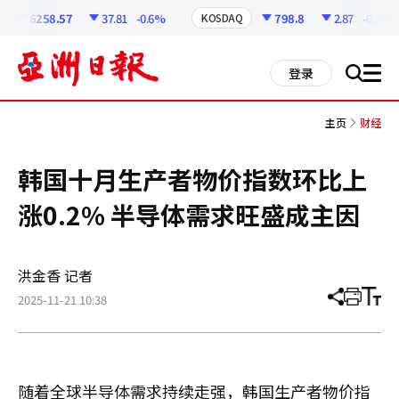
코
인
6258.57
37.81
-0.6%
798.8
2.87
-0.36%
KOSDAQ
정
보
all
登录
搜
men
索
主页
财经
韩国十月生产者物价指数环比上
涨0.2% 半导体需求旺盛成主因
洪金香 记者
2025-11-21 10:38
分
打
调
享
印
整
文
大
章
小
随着全球半导体需求持续走强，韩国生产者物价指