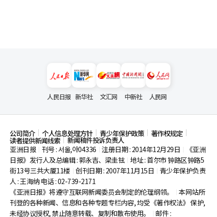
人民日报
新华社
文汇网
中新社
人民网
公司简介
个人信息处理方针
青少年保护政策
著作权规定
新闻稿件投诉负责人
读者提供新闻线索
亚洲日报
刊号 : 서울,아04336
注册日期 : 2014年12月29日
《亚洲
|
|
|
日报》发行人及总编辑 : 郭永吉、梁圭铉
地址 : 首尔市
钟路区钟路5
|
街13号三共大厦11楼
创刊日期 : 2007年11月15日
青少年保护负责
|
|
人 : 王海纳 电话 : 02-739-2171
《亚洲日报》将遵守互联网新闻委员会制定的伦理纲领。
本网站所
|
刊登的各种新闻、信息和各种专题专栏内容, 均受《著作权法》
保护,
未经协议授权, 禁止随意转载、复制和散布使用。
邮件 :
|