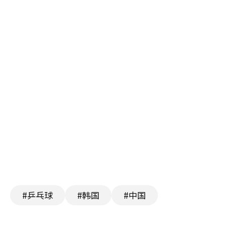
#乒乓球
#韩国
#中国