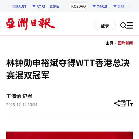
코
인
6258.57
37.81
-0.6%
798.8
2.87
-0.36%
KOSDAQ
정
보
all
登录
搜
men
索
主页
图片新闻
林钟勋申裕斌夺得WTT香港总决
赛混双冠军
王海纳 记者
2025-12-14 10:24
分
打
调
享
印
整
文
大
章
小