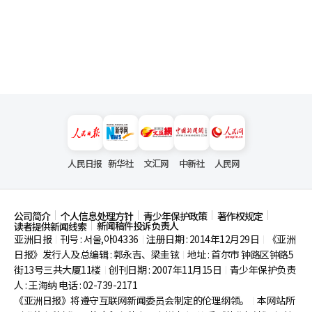
人民日报
新华社
文汇网
中新社
人民网
公司简介
个人信息处理方针
青少年保护政策
著作权规定
新闻稿件投诉负责人
读者提供新闻线索
亚洲日报
刊号 : 서울,아04336
注册日期 : 2014年12月29日
《亚洲
|
|
|
日报》发行人及总编辑 : 郭永吉、梁圭铉
地址 : 首尔市
钟路区钟路5
|
街13号三共大厦11楼
创刊日期 : 2007年11月15日
青少年保护负责
|
|
人 : 王海纳 电话 : 02-739-2171
《亚洲日报》将遵守互联网新闻委员会制定的伦理纲领。
本网站所
|