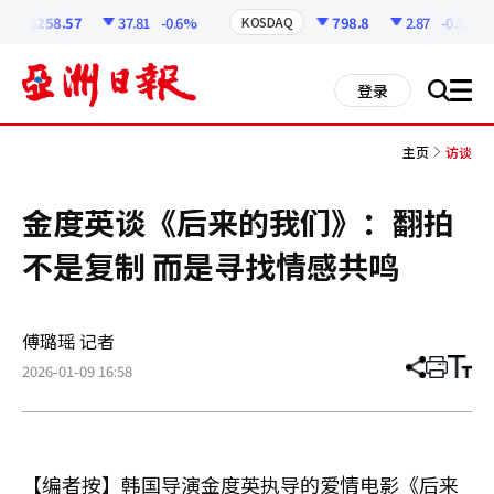
코
인
6258.57
37.81
-0.6%
798.8
2.87
-0.36%
KOSDAQ
정
보
all
登录
搜
men
索
主页
访谈
金度英谈《后来的我们》：翻拍
不是复制 而是寻找情感共鸣
傅璐瑶 记者
2026-01-09 16:58
分
打
调
享
印
整
文
大
章
小
【编者按】韩国导演金度英执导的爱情电影《后来