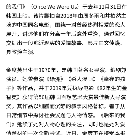
的我们》（Once We Were Us）于去年12月31日在
韩国上映。该片翻拍自2018年由周冬雨和井柏然主
演的中国同名电影，围绕一对曾经热烈相爱的恋人
展开，讲述他们在分离十年后意外重逢，通过回忆
交织出一段贴近现实的爱情故事。影片由文佳煐、
具教焕主演。
金度英出生于1970年，是韩国著名女导演、编剧兼
演员。她曾参演《绿洲》《杀人漫画》《幸存的孩
子》等作品，并于2019年凭执导电影《82年生的金
智英》获得第56届韩国百想艺术大赏最佳新人导演
奖。其作品以细腻而沉静的叙事风格著称，善于从
日常细节中探讨社会议题与人物情感。《后来的我
们》延续了她对人物心理的关注，同时也是她对爱
情题材的一次全新尝试。近日，金度英在接受本报