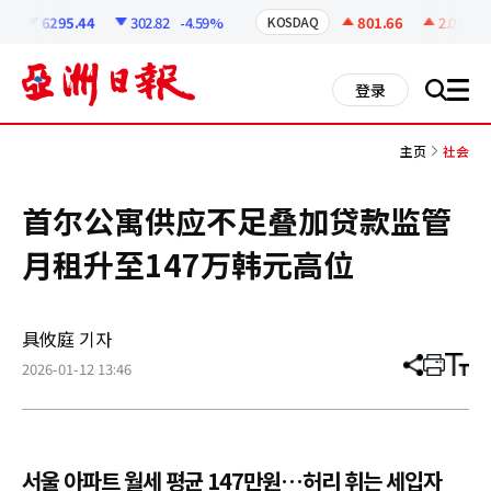
코
인
6295.44
302.82
-4.59%
801.66
2.07
+0.
KOSDAQ
정
보
all
登录
搜
men
索
主页
社会
首尔公寓供应不足叠加贷款监管
月租升至147万韩元高位
具攸庭 기자
2026-01-12 13:46
分
打
调
享
印
整
文
大
章
小
서울 아파트 월세 평균 147만원…허리 휘는 세입자