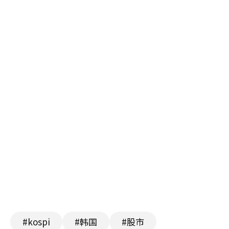
#kospi
#韩国
#股市