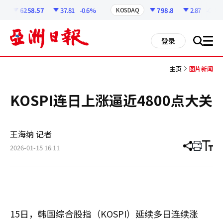
코
인
6258.57
37.81
-0.6%
798.8
2.87
-0.36%
KOSDAQ
정
보
all
登录
搜
men
索
主页
图片新闻
KOSPI连日上涨逼近4800点大关
王海纳 记者
2026-01-15 16:11
分
打
调
享
印
整
文
大
章
小
15日，韩国综合股指（KOSPI）延续多日连续涨