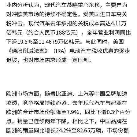
业内分析认为，现代汽车战略重心东移，主要是为
对冲欧美市场的持续不确定性。受美国进口车高关
税冲击，现代汽车去年承担的关税成本高达4.11万
亿韩元（约合人民币188亿元），全年营业利润同比
下滑19.5%至11.4679万亿韩元。与此同时，美国
《通胀削减法案》（IRA）电动汽车税收优惠的逐步
退坡，也对市场需求形成一定压制。
欧洲市场方面，随着比亚迪、上汽等中国品牌加速
渗透，竞争格局持续趋紧。去年现代汽车与起亚在
欧洲的合计市场份额降至7.9%，同比下滑0.3个百分
点，销量已连续两年下降。相比之下，中国品牌在
欧洲的销量同比增长24.2%至82.65万辆，市场份额