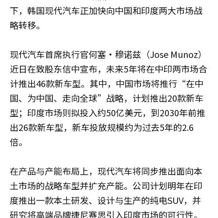
下，韩国现代汽车正加快向中国和印度两大市场战
略转移。
现代汽车首席执行官何塞·穆诺兹（Jose Munoz）
近日在致股东信中宣布，未来5年将在中印两市场合
计推出46款新车型。其中，中国市场将推行“在中
国、为中国、走向全球”战略，计划推出20款新车
型；印度市场则拟投入约50亿美元，到2030年前推
出26款新车型，新车投放规模约为过去5年的2.6
倍。
在产品与产能布局上，现代汽车将同步推出面向本
土市场的战略车型并扩充产能。公司计划明年在印
度推出一款本土研发、设计与生产的纯电SUV，并
研究将高端品牌捷尼赛思引入印度市场的可行性。