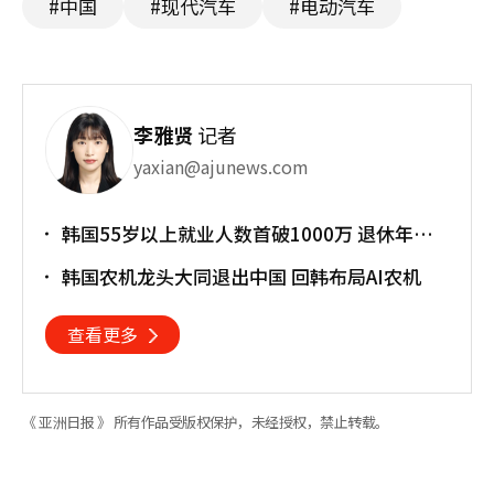
#中国
#现代汽车
#电动汽车
李雅贤
记者
yaxian@ajunews.com
韩国55岁以上就业人数首破1000万 退休年龄
提前催生"银发就业潮"
韩国农机龙头大同退出中国 回韩布局AI农机
查看更多
《 亚洲日报 》 所有作品受版权保护，未经授权，禁止转载。