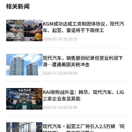
相关新闻
KGM成功达成工资和团体协议，现代汽
车、起亚、雷诺将于下周停工
2026-07-30 10:20:10
现代汽车，销售额创纪录但营业利润下
滑…遭遇美国关税冲击
2026-07-23 18:04:00
KAI收购战升温：韩华、现代汽车、LIG
三家企业各显其能
2026-07-15 08:32:00
现代汽车·起亚工厂将引入2.5万辆‘阿