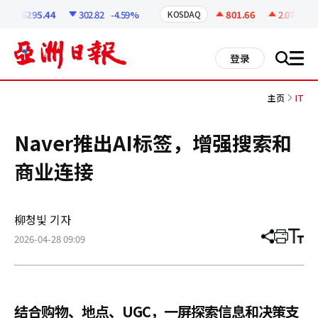
코
인
6295.44
302.82
-4.59%
801.66
2.07
+0.2
KOSDAQ
정
보
all
登录
搜
men
索
主页
IT
Naver推出AI标签，增强搜索和
商业连接
柳청빛 기자
2026-04-28 09:09
分
打
调
享
印
整
文
大
章
小
结合购物、地点、UGC，一屏探索信息和决策支