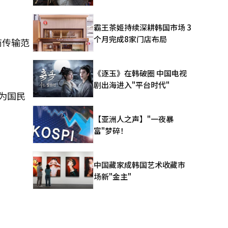
霸王茶姬持续深耕韩国市场 3
个月完成8家门店布局
商传输范
《逐玉》在韩破圈 中国电视
剧出海进入"平台时代"
为国民
【亚洲人之声】"一夜暴
富"梦碎！
中国藏家成韩国艺术收藏市
场新"金主"