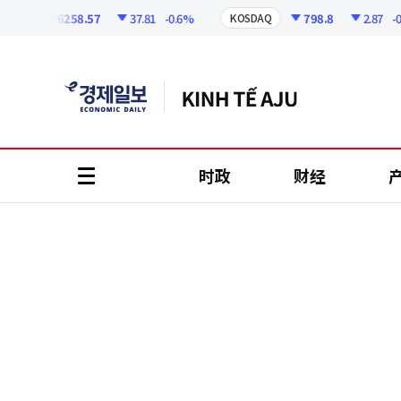
코
인
6258.57
37.81
-0.6%
798.8
2.87
-0.36
I
KOSDAQ
정
보
时政
财经
all
menu