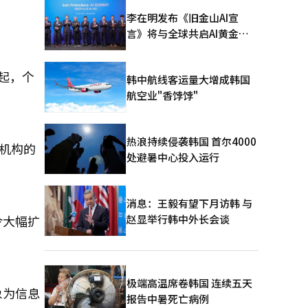
李在明发布《旧金山AI宣
言》将与全球共启AI黄金时
代
起，个
韩中航线客运量大增成韩国
航空业"香饽饽"
热浪持续侵袭韩国 首尔4000
机构的
处避暑中心投入运行
消息：王毅有望下月访韩 与
赵显举行韩中外长会谈
令大幅扩
极端高温席卷韩国 连续五天
象为信息
报告中暑死亡病例