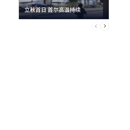
立秋首日 首尔高温持续
极端
个
前
一
下