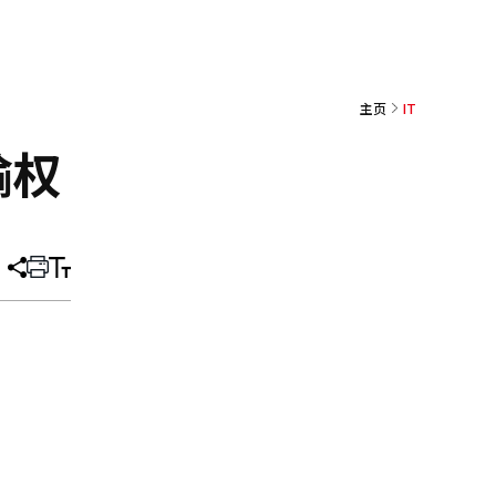
主页
IT
输权
分
打
调
享
印
整
文
大
章
小