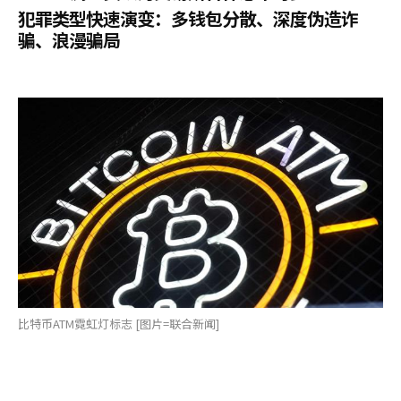
犯罪类型快速演变：多钱包分散、深度伪造诈
骗、浪漫骗局
比特币ATM霓虹灯标志 [图片=联合新闻]