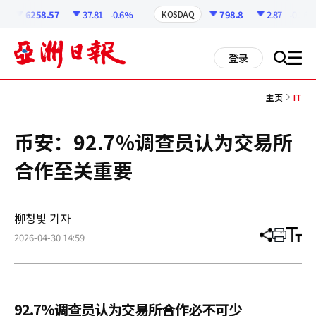
코
인
6258.57
37.81
-0.6%
798.8
2.87
-0.36%
KOSDAQ
정
보
all
登录
搜
men
索
主页
IT
币安：92.7%调查员认为交易所
合作至关重要
柳청빛 기자
2026-04-30 14:59
分
打
调
享
印
整
文
大
章
小
92.7%调查员认为交易所合作必不可少