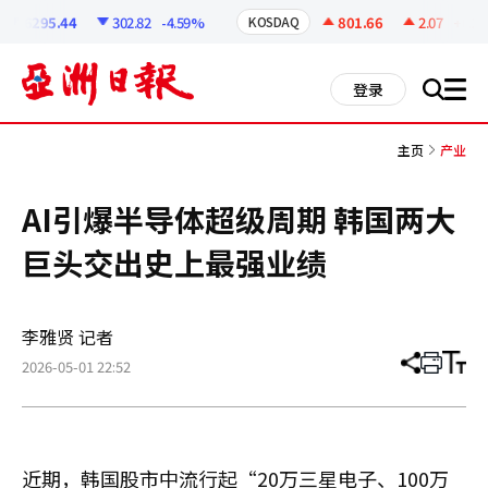
코
인
6295.44
302.82
-4.59%
801.66
2.07
+0.26%
KOSDAQ
정
보
all
登录
搜
men
索
主页
产业
AI引爆半导体超级周期 韩国两大
巨头交出史上最强业绩
李雅贤 记者
2026-05-01 22:52
分
打
调
享
印
整
文
大
章
小
近期，韩国股市中流行起“20万三星电子、100万