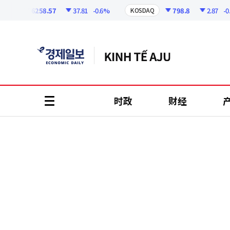
코
인
6258.57
37.81
-0.6%
798.8
2.87
-0.36
KOSDAQ
정
보
时政
财经
all
menu