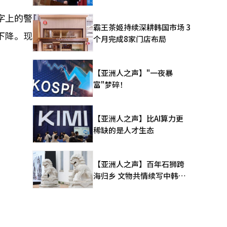
字上的警
霸王茶姬持续深耕韩国市场 3
下降。现
个月完成8家门店布局
【亚洲人之声】"一夜暴
富"梦碎！
【亚洲人之声】比AI算力更
稀缺的是人才生态
【亚洲人之声】百年石狮跨
海归乡 文物共情续写中韩人
文新篇