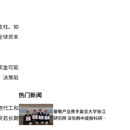
支柱。如
全球资本
奖金可能
、决策陷
热门新闻
进代工和
爱敬产业携手复旦大学张江
突若长期
研究院 深化韩中皮肤科研合
作