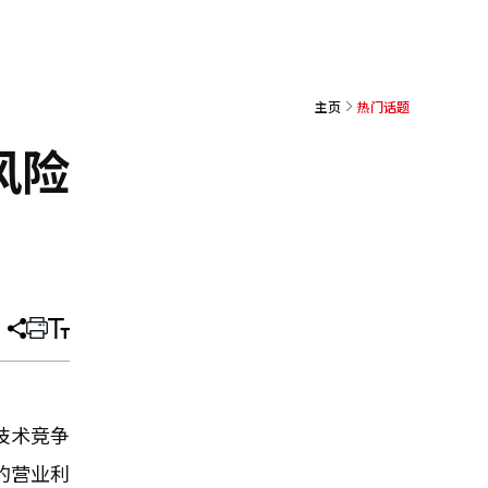
主页
热门话题
风险
分
打
调
享
印
整
文
大
章
小
技术竞争
的营业利