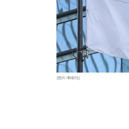
[图片=韩联社]