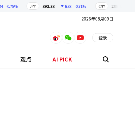
-0.75%
893.38
6.38
-0.71%
209.17
1.79
JPY
CNY
2026年08月09日
登录
weibo
weixin
youtube
观点
AI PICK
搜
索