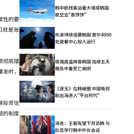
韩中航线客运量大增成韩国
航空业"香饽饽"
续性的要
扣就是账
热浪持续侵袭韩国 首尔4000
处避暑中心投入运行
须彻底摆
极端高温席卷韩国 连续五天
报告中暑死亡病例
爆发时，
《逐玉》在韩破圈 中国电视
剧出海进入"平台时代"
球投资信
题的制度
消息：王毅有望下月访韩 与
赵显举行韩中外长会谈