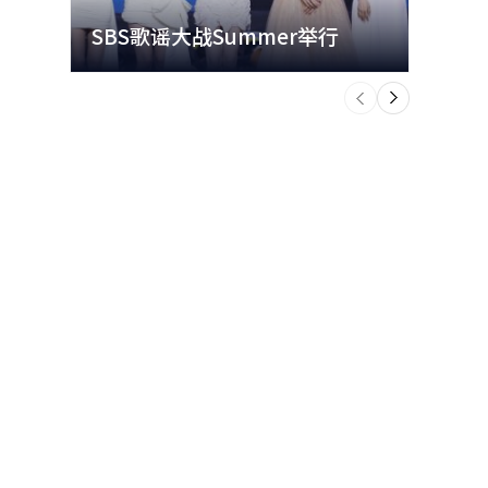
SBS歌谣大战Summer举行
玩水
个
前
一
下