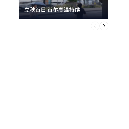
立秋首日 首尔高温持续
极端
个
前
一
下