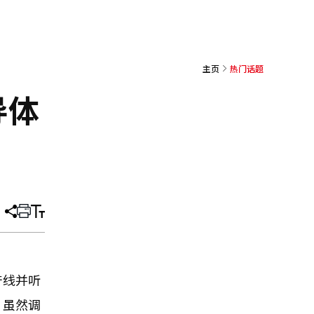
主页
热门话题
导体
分
打
调
享
印
整
文
大
章
小
产线并听
。虽然调