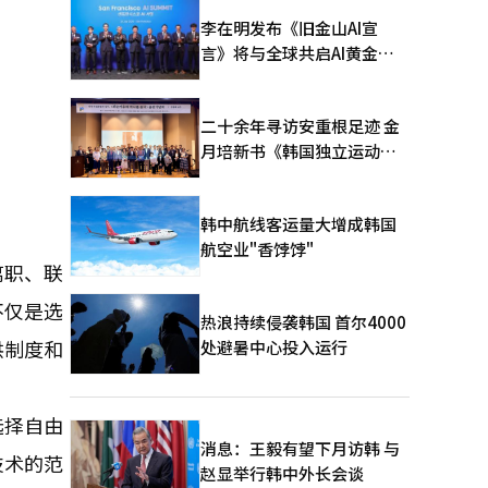
李在明发布《旧金山AI宣
言》将与全球共启AI黄金时
代
二十余年寻访安重根足迹 金
月培新书《韩国独立运动圣
地：向旅顺口追问历史》出
版
韩中航线客运量大增成韩国
航空业"香饽饽"
离职、联
不仅是选
热浪持续侵袭韩国 首尔4000
供制度和
处避暑中心投入运行
选择自由
消息：王毅有望下月访韩 与
技术的范
赵显举行韩中外长会谈