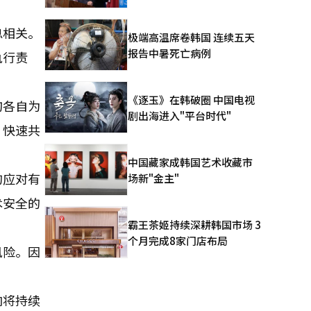
息相关。
极端高温席卷韩国 连续五天
报告中暑死亡病例
执行责
。
《逐玉》在韩破圈 中国电视
构各自为
剧出海进入"平台时代"
、快速共
中国藏家成韩国艺术收藏市
的应对有
场新"金主"
术安全的
霸王茶姬持续深耕韩国市场 3
个月完成8家门店布局
风险。因
响将持续