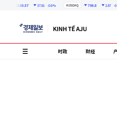
코
인
6258.57
37.81
-0.6%
798.8
2.87
-0.36
I
KOSDAQ
정
보
时政
财经
all
menu