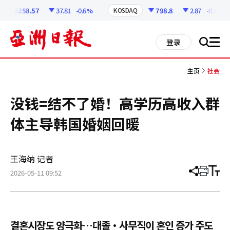
코
인
6258.57
37.81
-0.6%
798.8
2.87
-0.36%
KOSDAQ
정
보
all
登录
搜
men
索
主页
社会
没钱=结不了婚！高学历高收入群
体主导韩国婚姻回暖
王海纳 记者
2026-05-11 09:52
分
打
调
享
印
整
文
大
章
小
결혼시장도 양극화…대졸·사무직이 혼인 증가 주도