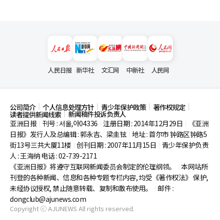
人民日报
新华社
文汇网
中新社
人民网
公司简介
个人信息处理方针
青少年保护政策
著作权规定
新闻稿件投诉负责人
读者提供新闻线索
亚洲日报
刊号 : 서울,아04336
注册日期 : 2014年12月29日
《亚洲
|
|
|
日报》发行人及总编辑 : 郭永吉、梁圭铉
地址 : 首尔市
钟路区钟路5
|
街13号三共大厦11楼
创刊日期 : 2007年11月15日
青少年保护负责
|
|
人 : 王海纳 电话 : 02-739-2171
《亚洲日报》将遵守互联网新闻委员会制定的伦理纲领。
本网站所
|
刊登的各种新闻、信息和各种专题专栏内容, 均受《著作权法》
保护,
未经协议授权, 禁止随意转载、复制和散布使用。
邮件 :
|
dongclub@ajunews.com
Copyright ⓒ AJUNEWS All rights reserved.