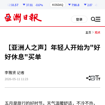
코
인
6258.57
37.81
-0.6%
798.8
2.87
-0.36%
KOSDAQ
정
보
all
登录
搜
men
索
主页
观点
【亚洲人之声】年轻人开始为"好
好休息"买单
李雅贤 记者
2026-05-11 11:23
分
打
调
享
印
整
文
大
章
小
五月是旅行的好时节。天气温暖舒适，不冷不热，