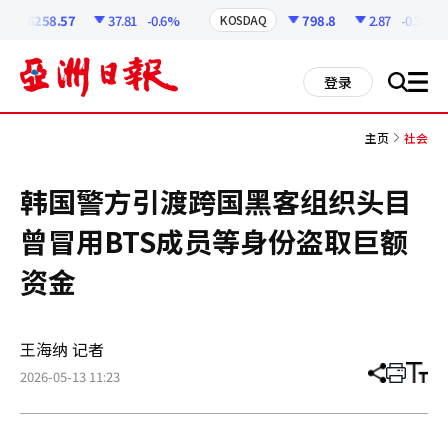
코
인
6258.57
37.81
-0.6%
798.8
2.87
-0.36%
KOSDAQ
정
보
all
登录
搜
men
索
主页
社会
韩国警方引渡跨国黑客组织头目
曾冒用BTS成员等身份盗取巨额
资金
王海纳 记者
2026-05-13 11:23
分
打
调
享
印
整
文
大
章
小