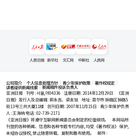
人民日报
新华社
文汇网
中新社
人民网
公司简介
个人信息处理方针
青少年保护政策
著作权规定
新闻稿件投诉负责人
读者提供新闻线索
亚洲日报
刊号 : 서울,아04336
注册日期 : 2014年12月29日
《亚洲
|
|
|
日报》发行人及总编辑 : 郭永吉、梁圭铉
地址 : 首尔市
钟路区钟路5
|
街13号三共大厦11楼
创刊日期 : 2007年11月15日
青少年保护负责
|
|
人 : 王海纳 电话 : 02-739-2171
《亚洲日报》将遵守互联网新闻委员会制定的伦理纲领。
本网站所
|
刊登的各种新闻、信息和各种专题专栏内容, 均受《著作权法》
保护,
未经协议授权, 禁止随意转载、复制和散布使用。
邮件 :
|