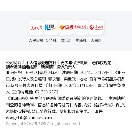
人民日报
新华社
文汇网
中新社
人民网
公司简介
个人信息处理方针
青少年保护政策
著作权规定
新闻稿件投诉负责人
读者提供新闻线索
亚洲日报
刊号 : 서울,아04336
注册日期 : 2014年12月29日
《亚洲
|
|
|
日报》发行人及总编辑 : 郭永吉、梁圭铉
地址 : 首尔市
钟路区钟路5
|
街13号三共大厦11楼
创刊日期 : 2007年11月15日
青少年保护负责
|
|
人 : 王海纳 电话 : 02-739-2171
《亚洲日报》将遵守互联网新闻委员会制定的伦理纲领。
本网站所
|
刊登的各种新闻、信息和各种专题专栏内容, 均受《著作权法》
保护,
未经协议授权, 禁止随意转载、复制和散布使用。
邮件 :
|
dongclub@ajunews.com
Copyright ⓒ AJUNEWS All rights reserved.