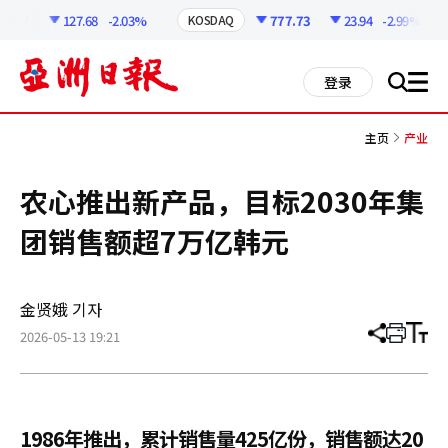
코
인
8.7
127.68
-2.03%
777.73
23.94
-2.99%
KOSDAQ
정
보
all
登录
搜
men
索
主页
产业
农心推出新产品，目标2030年集
团销售额超7万亿韩元
金贤娥 기자
2026-05-13 19:21
分
打
调
享
印
整
文
大
章
小
1986年推出，累计销售量425亿份，销售额达20