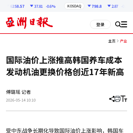
코
인
6258.57
37.81
-0.6%
798.8
2.87
-0.36%
KOSDAQ
정
보
all
登录
搜
men
索
主页
产业
国际油价上涨推高韩国养车成本
发动机油更换价格创近17年新高
傅璐瑶 记者
2026-05-14 10:10
分
打
调
享
印
整
文
大
章
小
受中东战争长期化导致国际油价上涨影响，韩国车