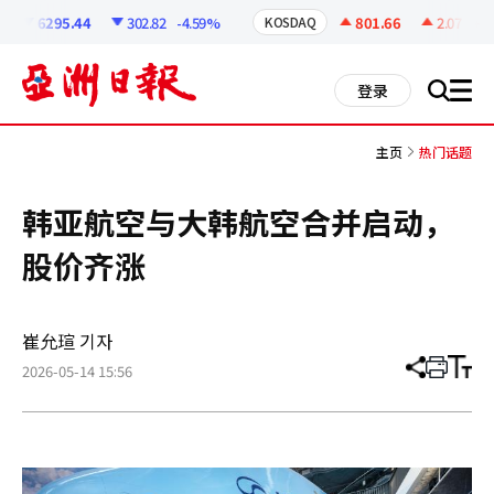
코
인
6295.44
302.82
-4.59%
801.66
2.07
+0.
KOSDAQ
정
보
all
登录
搜
men
索
主页
热门话题
韩亚航空与大韩航空合并启动，
股价齐涨
崔允瑄 기자
2026-05-14 15:56
分
打
调
享
印
整
文
大
章
小