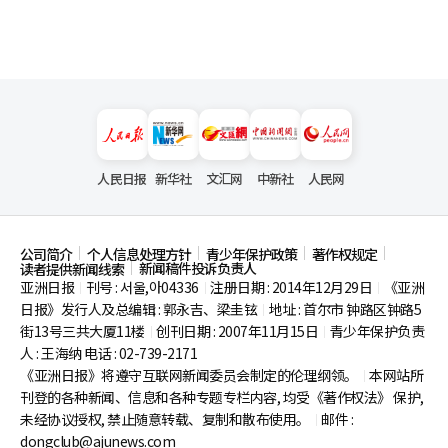
人民日报
新华社
文汇网
中新社
人民网
公司简介
个人信息处理方针
青少年保护政策
著作权规定
新闻稿件投诉负责人
读者提供新闻线索
亚洲日报
刊号 : 서울,아04336
注册日期 : 2014年12月29日
《亚洲
|
|
|
日报》发行人及总编辑 : 郭永吉、梁圭铉
地址 : 首尔市
钟路区钟路5
|
街13号三共大厦11楼
创刊日期 : 2007年11月15日
青少年保护负责
|
|
人 : 王海纳 电话 : 02-739-2171
《亚洲日报》将遵守互联网新闻委员会制定的伦理纲领。
本网站所
|
刊登的各种新闻、信息和各种专题专栏内容, 均受《著作权法》
保护,
未经协议授权, 禁止随意转载、复制和散布使用。
邮件 :
|
dongclub@ajunews.com