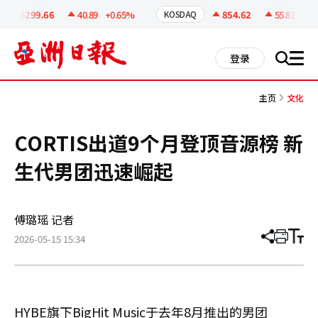
코
인
6299.66
40.89
+0.65%
854.62
55.81
+6.9
KOSDAQ
정
보
all
登录
搜
men
索
主页
文化
CORTIS出道9个月登顶音源榜 新
生代男团迅速崛起
傅璐瑶 记者
2026-05-15 15:34
分
打
调
享
印
整
文
大
章
小
HYBE旗下BigHit Music于去年8月推出的男团