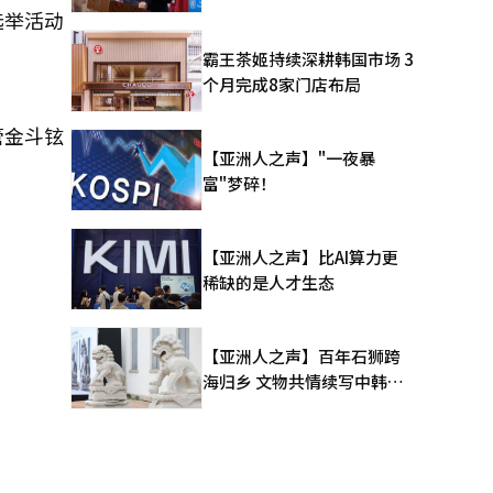
选举活动
霸王茶姬持续深耕韩国市场 3
个月完成8家门店布局
管金斗铉
【亚洲人之声】"一夜暴
富"梦碎！
【亚洲人之声】比AI算力更
稀缺的是人才生态
【亚洲人之声】百年石狮跨
海归乡 文物共情续写中韩人
文新篇