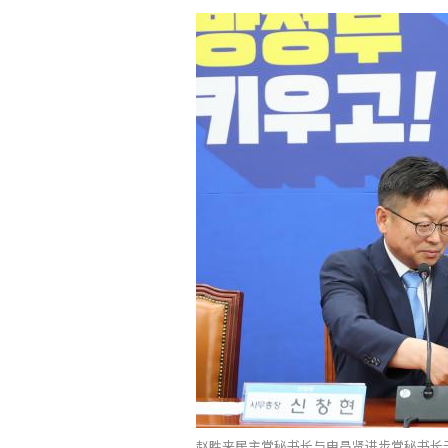
赵胜来民主党秘书长与申昌贤进步党秘书长