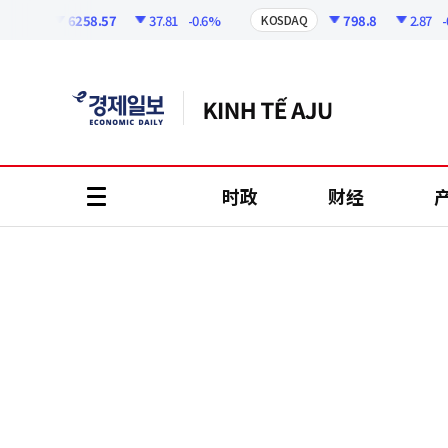
코
인
6258.57
37.81
-0.6%
798.8
2.87
-0.3
PI
KOSDAQ
정
보
时政
财经
all
menu