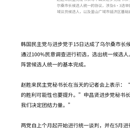
尔桑市长候选人统一的协议，涉及6·3选
域议员候选人，以及釜山广域市延济区基础自
韩国民主党与进步党于15日达成了乌尔桑市长
通过100%民意调查进行初选，选出统一候选
阵营候选人统一的基本完成。
赵胜来民主党秘书长在当天的记者会上表示：“
的胜利可能性也要提升。”申昌贤进步党秘书
我们决定团结力量。”
两党自上个月起开始进行统一谈判，并在5月进