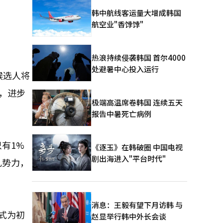
韩中航线客运量大增成韩国
航空业"香饽饽"
热浪持续侵袭韩国 首尔4000
处避暑中心投入运行
候选人将
，进步
极端高温席卷韩国 连续五天
报告中暑死亡病例
有1%
《逐玉》在韩破圈 中国电视
剧出海进入"平台时代"
乱势力，
消息：王毅有望下月访韩 与
式为初
赵显举行韩中外长会谈