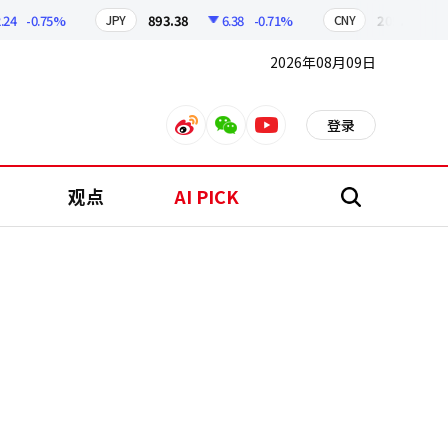
-0.75%
893.38
6.38
-0.71%
209.17
1.7
JPY
CNY
2026年08月09日
登录
weibo
weixin
youtube
观点
AI PICK
搜
索