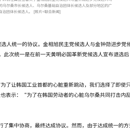
举的乌尔桑市长候选人、乌尔桑基础自治团体长候选人及部分地区的广
治团体长候选人。 [照片=联合新闻]
候选人统一的协议。金相旭民主党候选人与金钟勋进步党
人。此次统一是在前一天黄明必国革新党候选人宣布退选后
为了让韩国工业首都的心脏重新跳动，我们选择了即使只
长也表示：“为了在韩国劳动者的心脏乌尔桑共同打击内
行了集中协商，最终达成协议。然而，由于达成统一的方