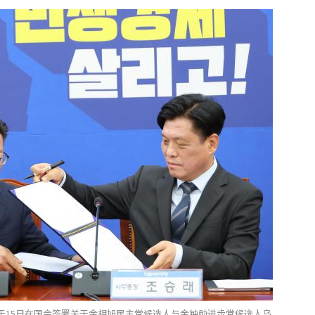
于15日在国会签署关于金相旭民主党候选人与金钟勋进步党候选人乌