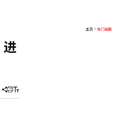
主页
热门话题
，进
分
打
调
享
印
整
文
大
章
小