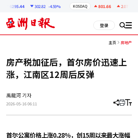
코
인
6295.44
302.82
-4.59%
801.66
2.07
+0.2
KOSDAQ
정
보
all
登录
搜
men
索
主页
房地产
房产税加征后，首尔房价迅速上
涨，江南区12周后反弹
禹龍河 기자
2026-05-16 06:11
分
打
调
享
印
整
文
大
章
小
首尔公寓价格上涨0.28%，创15周以来最大涨幅