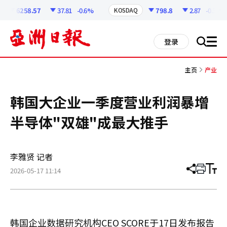
코
인
6258.57
37.81
-0.6%
798.8
2.87
-0.36%
KOSDAQ
정
보
all
登录
搜
men
索
主页
产业
韩国大企业一季度营业利润暴增
半导体"双雄"成最大推手
李雅贤 记者
2026-05-17 11:14
分
打
调
享
印
整
文
大
章
小
韩国企业数据研究机构CEO SCORE于17日发布报告