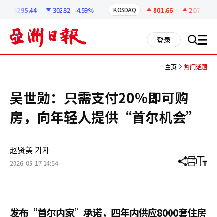
코
인
6295.44
302.82
-4.59%
801.66
2.07
+0.2
KOSDAQ
정
보
all
登录
搜
men
索
主页
热门话题
吴世勋：只需支付20%即可购
房，向年轻人提供“首尔机会”
赵贤美 기자
2026-05-17 14:54
分
打
调
享
印
整
文
大
章
小
发布“首尔内家”承诺，四年内供应8000套住房