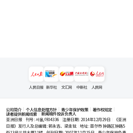
人民日报
新华社
文汇网
中新社
人民网
公司简介
个人信息处理方针
青少年保护政策
著作权规定
新闻稿件投诉负责人
读者提供新闻线索
亚洲日报
刊号 : 서울,아04336
注册日期 : 2014年12月29日
《亚洲
|
|
|
日报》发行人及总编辑 : 郭永吉、梁圭铉
地址 : 首尔市
钟路区钟路5
|
街13号三共大厦11楼
创刊日期 : 2007年11月15日
青少年保护负责
|
|