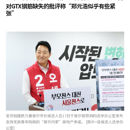
对GTX钢筋缺失的批评称“郑元浩似乎有些紧
张”
吴世勋国民力量首尔市长候选人在17日于首尔观铁洞的选举办公室发布
支持无房青年购房的“首尔内家”房地产承诺。 [照片=吴候选人选举办
公室]