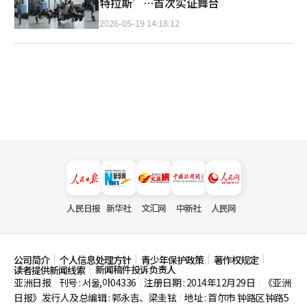
特拉斯’…首次实证舞台
2026-05-19 14:18:12
人民日报
新华社
文汇网
中新社
人民网
公司简介
个人信息处理方针
青少年保护政策
著作权规定
新闻稿件投诉负责人
读者提供新闻线索
亚洲日报
刊号 : 서울,아04336
注册日期 : 2014年12月29日
《亚洲
|
|
|
日报》发行人及总编辑 : 郭永吉、梁圭铉
地址 : 首尔市
钟路区钟路5
|