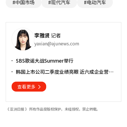
#中国市场
#现代汽车
#电动汽车
李雅贤
记者
yaxian@ajunews.com
SBS歌谣大战Summer举行
韩国上市公司二季度业绩亮眼 近六成企业营业
利润超预期
查看更多
《 亚洲日报 》 所有作品受版权保护，未经授权，禁止转载。