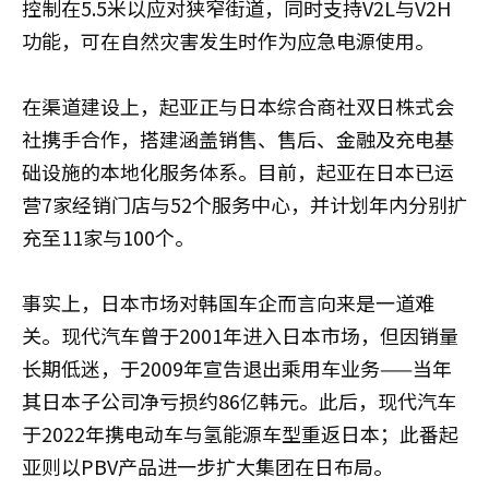
控制在5.5米以应对狭窄街道，同时支持V2L与V2H
功能，可在自然灾害发生时作为应急电源使用。
在渠道建设上，起亚正与日本综合商社双日株式会
社携手合作，搭建涵盖销售、售后、金融及充电基
础设施的本地化服务体系。目前，起亚在日本已运
营7家经销门店与52个服务中心，并计划年内分别扩
充至11家与100个。
事实上，日本市场对韩国车企而言向来是一道难
关。现代汽车曾于2001年进入日本市场，但因销量
长期低迷，于2009年宣告退出乘用车业务——当年
其日本子公司净亏损约86亿韩元。此后，现代汽车
于2022年携电动车与氢能源车型重返日本；此番起
亚则以PBV产品进一步扩大集团在日布局。