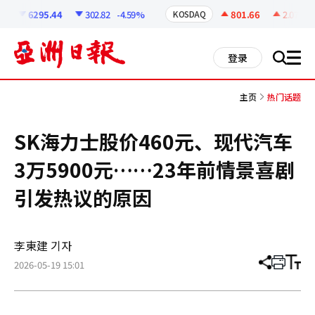
코
인
6295.44
302.82
-4.59%
801.66
2.07
+0.
KOSDAQ
정
보
all
登录
搜
men
索
主页
热门话题
SK海力士股价460元、现代汽车
3万5900元……23年前情景喜剧
引发热议的原因
李東建 기자
2026-05-19 15:01
分
打
调
享
印
整
文
大
章
小