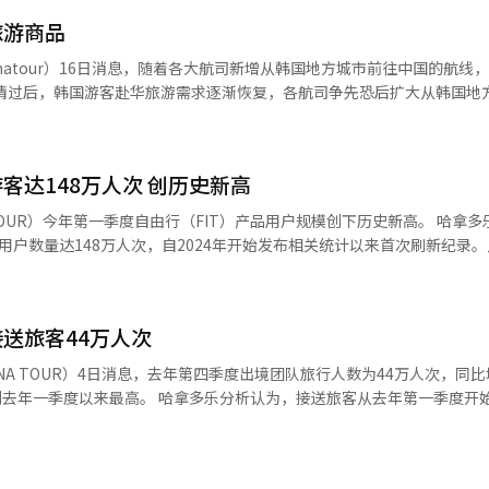
，涵盖赴韩期间的全部食宿交通费用及团体活动物资等开支。 据了解，本次“寻
旅游商品
15日举行，为期四天。活动期间，学生们将参观南山首尔塔、清溪川、青
尔大学参访，通过实地体验进一步了解韩国历史文化，激发学习动力，拓
natour）16日消息，随着各大航司新增从韩国地方城市前往中国的航线
种教育，致力于培养具有国际视野的韩国青年，并增强学生对韩国文化和
乐开发多款从地方城市机场出发前往中国的旅游商品。具体来看，从全罗
为大邱（163%）和釜山（102%）等。 随着中国航班数量增加，为满
中发现更多可能性。 此外，哈拿多乐北京签证申请中心自去年以
度起，以前往张家界、长白山、内蒙古的航线为中心拓展旅游商品。公司
支持中韩多元文化中心项目、举办中韩大学生志愿服务交流研讨会，以及
客达148万人次 创历史新高
具体来看，前往张家界的旅游商品从3月至11月每周两班出发（周三和
势群体和国际交流项目的支持。 本月12日，在“寻根之旅”夏令营
两班出发（周三和周六）。此外，公司为韩国游客提供多种选择，计划推出
）今年第一季度自由行（FIT）产品用户规模创下历史新高。 哈拿多乐4日发布
席执行官宋美善（右）与北京韩国国际学校校长卞永洙（音）合影。【图片
和等旅游商品。 公司预计，今年第二季度，从地方机场出发的
用户数量达148万人次，自2024年开始发布相关统计以来首次刷新纪录
哈拿多乐负责人表示，随着对地方机场出发旅游商品的需求增加，我们将
100万人次起，经第三季度110万人次、第四季度136万人次，已连续三
前往中国的旅游商品，增强市场竞争力。 长白山 【图片提供 韩联社】
比上升8个百分点，旅游需求也从东京、大阪等核心城市向地方城市延伸扩散。
送旅客44万人次
5年至2009年出生人群）等核心客群强化线上渠道运营，成为拉动增长的关
、持续提升品牌曝光度与用户互动，有效带动了预订转化率的提升。 此外，公司
A TOUR）4日消息，去年第四季度出境团队旅行人数为44万人次，同比
也进一步改善了自由行产品的使用体验。该系统可依据用户需求推荐个性化
乐分析认为，接送旅客从去年第一季度开始逐渐增
。 哈拿多乐相关负责人表示，随着旅游需求日益细分、
中国
构性变化愈发显著。未来公司将通过供应链多元化布局与AI技术持续升
和美国（1.9%）。 冬季期间，东南亚旅游需求增加的同时相关包
巩固在自由行市场的竞争优势。 日本东京羽田机场【图片提供 韩联社】
一季度增加6%。东南亚最受欢迎的旅行目的地为老挝（394%）、中国