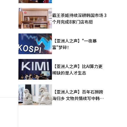
霸王茶姬持续深耕韩国市场 3
个月完成8家门店布局
【亚洲人之声】"一夜暴
富"梦碎！
【亚洲人之声】比AI算力更
稀缺的是人才生态
【亚洲人之声】百年石狮跨
海归乡 文物共情续写中韩人
文新篇