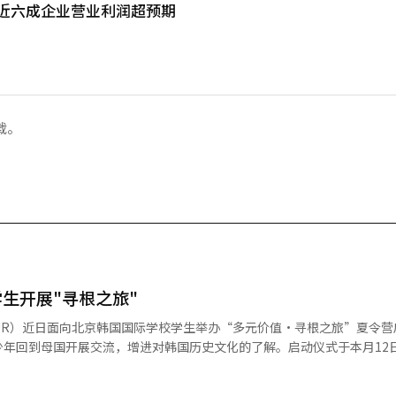
 近六成企业营业利润超预期
载。
生开展"寻根之旅"
OUR）近日面向北京韩国国际学校学生举办“多元价值·寻根之旅”夏令营
少年回到母国开展交流，增进对韩国历史文化的了解。启动仪式于本月12
首席执行官（CEO）宋美善、北京韩国国际学校校长卞永洙（音）以及
3000万