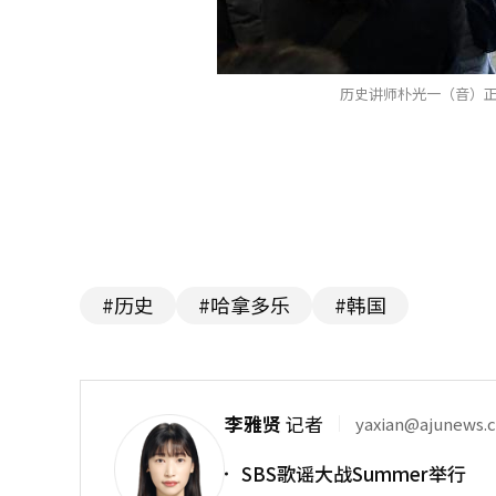
历史讲师朴光一（音）正
#历史
#哈拿多乐
#韩国
李雅贤
记者
yaxian@ajunews.
SBS歌谣大战Summer举行