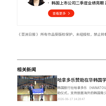
韩国上市公司二季度业绩亮眼
查看更多
《 亚洲日报 》 所有作品受版权保护，未经授权，禁止转
相关新闻
哈拿多乐赞助在华韩国学
韩国旅行社哈拿多乐（HANAT
助仪式，支持旅居海外的韩国青
国国际学校体育馆举行。哈拿多乐
2026-06-17 14:28:47
使馆公使李京德（音）等出席活动。 哈拿多乐表示，此次将为北京韩国国际学校36名学生及带队教师提供约