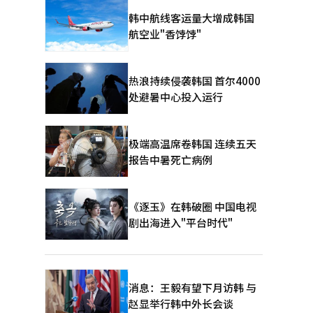
韩中航线客运量大增成韩国
航空业"香饽饽"
热浪持续侵袭韩国 首尔4000
处避暑中心投入运行
极端高温席卷韩国 连续五天
报告中暑死亡病例
《逐玉》在韩破圈 中国电视
剧出海进入"平台时代"
消息：王毅有望下月访韩 与
赵显举行韩中外长会谈