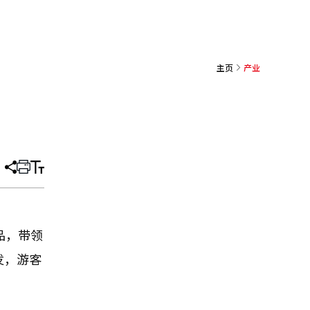
主页
产业
分
打
调
享
印
整
文
大
章
小
品，带领
发，游客