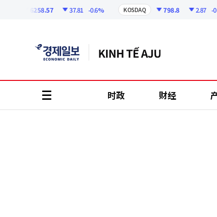
코
인
6258.57
37.81
-0.6%
798.8
2.87
-0.36
I
KOSDAQ
정
보
时政
财经
all
menu