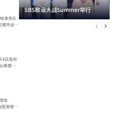
SBS歌谣大战Summer举行
玩水
瓦台、景福
宽未来升学
，哈拿多乐
个
前
一
身份认同的
下
南道务安出
推出了从忠
走访当地残
周六）、前
从大邱出
提供 哈拿
。从季度走
致力于拓展
个季度保持
 在用
键驱动力之
增加
行程，并通
级，进一步
台湾