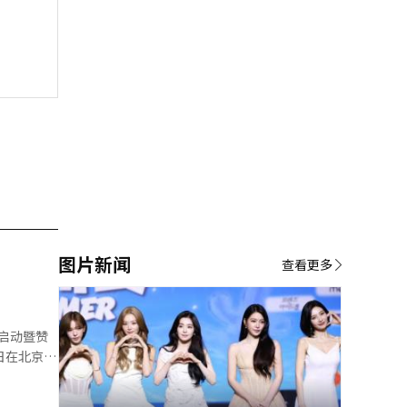
图片新闻
查看更多
启动暨赞
日在北京韩
韩国驻华大