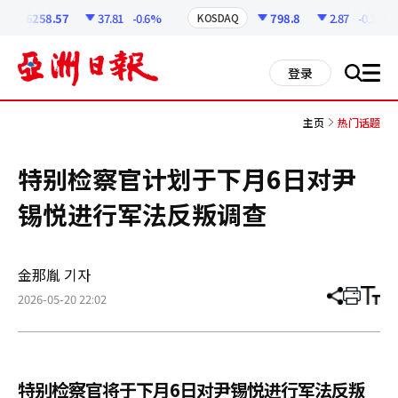
코
인
6258.57
37.81
-0.6%
798.8
2.87
-0.36%
KOSDAQ
정
보
all
登录
搜
men
索
主页
热门话题
特别检察官计划于下月6日对尹
锡悦进行军法反叛调查
金那胤 기자
2026-05-20 22:02
分
打
调
享
印
整
文
大
章
小
特别检察官将于下月6日对尹锡悦进行军法反叛