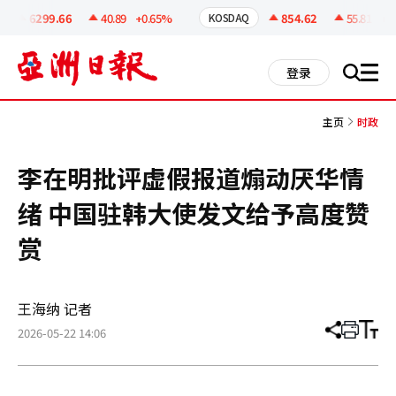
코
인
6299.66
40.89
+0.65%
854.62
55.81
+6.
KOSDAQ
정
보
all
登录
搜
men
索
主页
时政
李在明批评虚假报道煽动厌华情
绪 中国驻韩大使发文给予高度赞
赏
王海纳 记者
2026-05-22 14:06
分
打
调
享
印
整
文
大
章
小