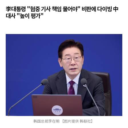
李대통령 "혐중 기사 책임 물어야" 비판에 다이빙 中
대사 "높이 평가"
韩国总统李在明 【图片提供 韩联社】