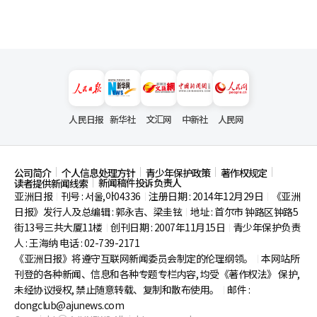
人民日报
新华社
文汇网
中新社
人民网
公司简介
个人信息处理方针
青少年保护政策
著作权规定
新闻稿件投诉负责人
读者提供新闻线索
亚洲日报
刊号 : 서울,아04336
注册日期 : 2014年12月29日
《亚洲
|
|
|
日报》发行人及总编辑 : 郭永吉、梁圭铉
地址 : 首尔市
钟路区钟路5
|
街13号三共大厦11楼
创刊日期 : 2007年11月15日
青少年保护负责
|
|
人 : 王海纳 电话 : 02-739-2171
《亚洲日报》将遵守互联网新闻委员会制定的伦理纲领。
本网站所
|
刊登的各种新闻、信息和各种专题专栏内容, 均受《著作权法》
保护,
未经协议授权, 禁止随意转载、复制和散布使用。
邮件 :
|
dongclub@ajunews.com