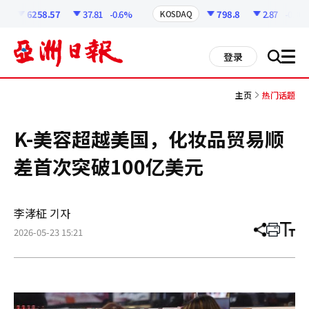
코
인
6258.57
37.81
-0.6%
798.8
2.87
-0.36%
KOSDAQ
정
보
all
登录
搜
men
索
主页
热门话题
K-美容超越美国，化妆品贸易顺
差首次突破100亿美元
李涍柾 기자
2026-05-23 15:21
分
打
调
享
印
整
文
大
章
小